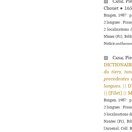
▨
Canal
Pie
Chouet
●
16
Bingen, 1987 : p
2 langues :
Fran
2 localisations 
Nîmes (Fr), Bibli
Notice
anthonom
▨
Canal
Pie
DICTIONAIRE 
du tiers, tan
precedentes e
langues.
|| D
|| [Filet] || 
Bingen, 1987 : p
2 langues :
Fran
3 localisations 
Nantes (Fr), Bib
l’Arsenal, Coll. 