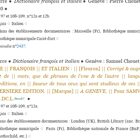
rre
●
Dictionaire françois et italien
●
Genève : Pierre Choue
50
●
.97 et 108-109, n°12a et 12b.
çais ♢
Italien ♢
dans des établissements documentaires : Marseille (Fr), Bibliothèque muni­ci
othèque muni­ci­pale Carré d’art ♢
inalie
n°
2437
.
rre
●
Dictionaire françois et italien
●
Genève : Samuel Choue
|| FRANÇOIS || ET ITALIEN : || [Fleuron] ||
Corrigé & aug
t de
||
mots, que de phrases de l’vne & de l’autre
||
langu
ditions, en
||
faueur de tous ceux qui sont studieux de ces
|
ERNIERE EDITION. || [Marque] ||
A GENEVE,
|| Pour SAM
M.DC.L.
●
Bingen87
.97 et 108-109, n°12a.
çais ♢
Italien ♢
dans des établissements documentaires : London (UK), British Library (anc. 
liothèque muni­ci­pale ♢ Paris (Fr), Bibliothèque nationale de France (BnF
Rothschild, etc.) ♢