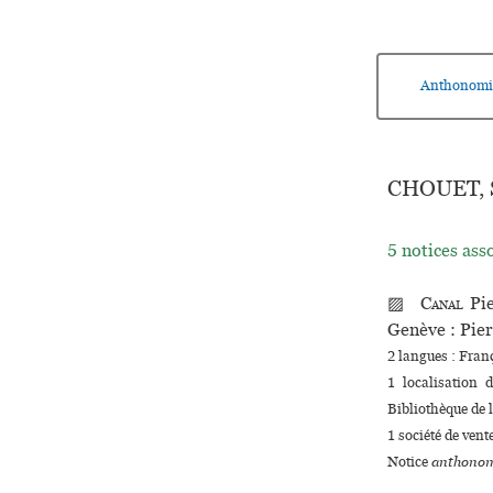
Anthonomi
CHOUET, 
5 notices ass
▨
Canal
Pie
Genève : Pie
2 langues :
Fran
1 localisation 
Bibliothèque de l
1 société de vent
Notice
anthonom