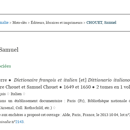
nalie
CHOUET, Samuel
>
Mots-clés
>
Éditeurs, libraires et imprimeurs
>
Samuel
ociées
rre
●
Dictionaire françois et italien
[et]
Dittionario italiano
rre Chouet et Samuel Chouet
●
1649 et 1650
●
2 tomes en 1 vo
çais ♢
Italien ♢
dans un établissement documentaire : Paris (Fr), Bibliothèque nationale
’Arsenal, Coll. Rothschild, etc.) ♢
e aux enchères a proposé cet ouvrage : Alde, Paris, France, le 2013 10 04, lot n
inalie
n°
2143
.