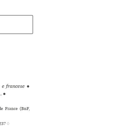
 e francese
●
l.
●
 de France (BnF,
°237 ♢