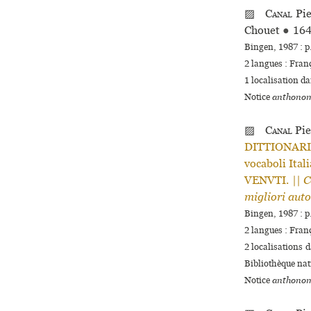
▨
Canal
Pie
Chouet
●
16
Bingen, 1987 : p
2 langues :
Fran
1 localisation d
Notice
anthonom
▨
Canal
Pie
DITTIONARIO 
vocaboli Ital
VENVTI. ||
C
migliori auto
Bingen, 1987 : p
2 langues :
Fran
2 localisations 
Bibliothèque nat
Notice
anthonom