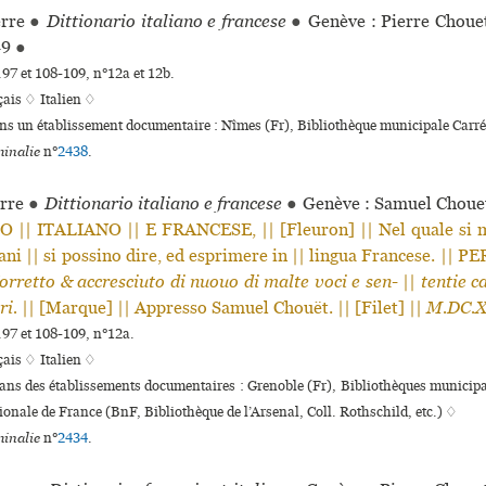
rre
●
Dittionario italiano e francese
●
Genève : Pierre Choue
49
●
.97 et 108-109, n°12a et 12b.
çais ♢
Italien ♢
ans un établissement documentaire : Nîmes (Fr), Bibliothèque muni­ci­pale Carré
inalie
n°
2438
.
rre
●
Dittionario italiano e francese
●
Genève : Samuel Choue
|| ITALIANO || E FRANCESE, || [Fleuron] || Nel quale si 
iani || si possino dire, ed esprimere in || lingua Francese. || 
orretto & accresciuto di nuouo di malte voci e sen-
||
tentie c
ri.
|| [Marque] || Appresso Samuel Chouët. || [Filet] ||
M.DC.X
.97 et 108-109, n°12a.
çais ♢
Italien ♢
dans des établissements documentaires : Grenoble (Fr), Bibliothèques muni­ci­pa­
ionale de France (BnF, Bibliothèque de l’Arsenal, Coll. Rothschild, etc.) ♢
inalie
n°
2434
.