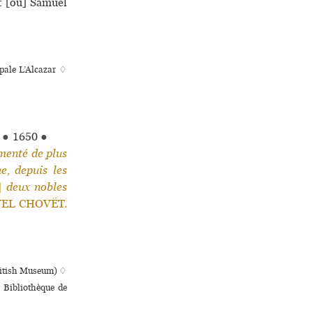
t [ou] Samuel
­pale L’Alcazar ♢
t
●
1650
●
menté de plus
e, depuis les
|
deux nobles
VEL CHOVËT.
British Museum) ♢
, Bibliothèque de