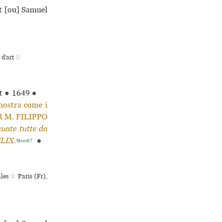
t [ou] Samuel
 d’art ♢
t
●
1649
●
mostra come i
PER M. FILIPPO
auate tutte da
LIX.
●
Bingen87
les ♢ Paris (Fr),