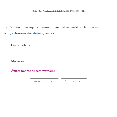
Gotha (De), Forschungsbibliothek. Cote : Phil 8° 01643/04 (02)
Une édition numérique au format image est accessible au lien suivant :
http://nbn-resolving.de/urn/resolve...
Commentaire
Mots-clés
Autres notices de cet inventaire
Notice précédente
Notice suivante