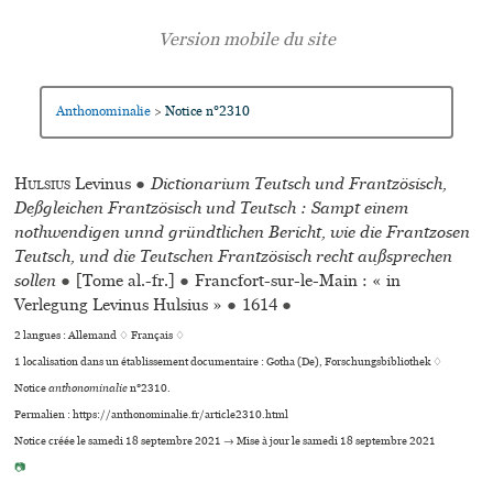
Anthonominalie
Notice n°2310
>
Hulsius
Levinus
●
Dictionarium Teutsch und Frantzösisch,
Deßgleichen Frantzösisch und Teutsch : Sampt einem
nothwendigen unnd gründtlichen Bericht, wie die Frantzosen
Teutsch, und die Teutschen Frantzösisch recht außsprechen
sollen
●
[Tome al.-fr.]
●
Francfort-sur-le-Main : « in
Verlegung Levinus Hulsius »
●
1614
●
2 langues :
Allemand ♢
Français ♢
1 localisation dans un établissement documentaire : Gotha (De), Forschungsbibliothek ♢
Notice
anthonominalie
n°2310.
Permalien : https://anthonominalie.fr/article2310.html
Notice créée le samedi 18 septembre 2021 → Mise à jour le samedi 18 septembre 2021
📷