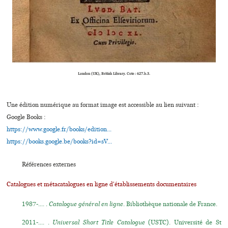
London (UK), British Library. Cote : 627.b.3.
Une édition numérique au format image est accessible au lien suivant :
Google Books :
https://www.google.fr/books/edition...
https://books.google.be/books?id=sV...
Références externes
Catalogues et métacatalogues en ligne d'établissements documentaires
1987-.... .
Catalogue général en ligne
. Bibliothèque nationale de France.
2011-.... .
Universal Short Title Catalogue
(USTC). Université de St