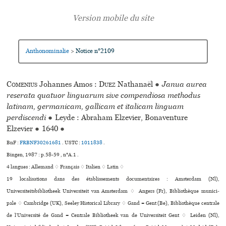
Anthonominalie
Notice n°2109
>
Comenius
Johannes Amos :
Duez
Nathanaël
●
Janua aurea
reserata quatuor linguarum sive compendiosa methodus
latinam, germanicam, gallicam et italicam linguam
perdiscendi
●
Leyde : Abraham Elzevier, Bonaventure
Elzevier
●
1640
●
BnF :
FRBNF30261681
.
USTC :
1011838
.
Bingen, 1987 : p.58-59 , n°A.1 .
4 langues :
Allemand ♢
Français ♢
Italien ♢
Latin ♢
19 localisations dans des établissements documentaires : Amsterdam (Nl),
Universiteitsbibliotheek Universiteit van Amsterdam ♢ Angers (Fr), Bibliothèque muni­ci­
pale ♢ Cambridge (UK), Seeley Historical Library ♢ Gand = Gent (Be), Bibliothèque centrale
de l’Université de Gand = Centrale Bibliotheek van de Universiteit Gent ♢ Leiden (Nl),