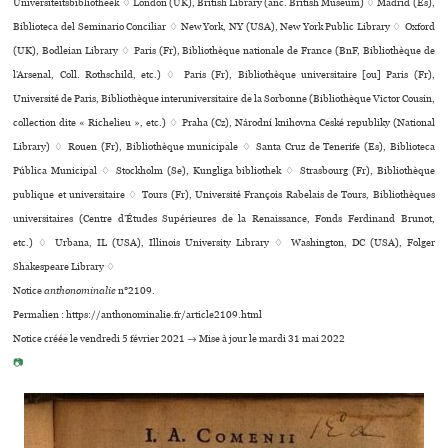
Universiteitsbibliotheek ♢ London (UK), British Library (anc. British Museum) ♢ Madrid (Es),
Biblioteca del Seminario Conciliar ♢ New York, NY (USA), New York Public Library ♢ Oxford
(UK), Bodleian Library ♢ Paris (Fr), Bibliothèque nationale de France (BnF, Bibliothèque de
l’Arsenal, Coll. Rothschild, etc.) ♢ Paris (Fr), Bibliothèque uni­ver­si­taire [ou] Paris (Fr),
Université de Paris, Bibliothèque inte­ru­ni­ver­si­taire de la Sorbonne (Bibliothèque Victor Cousin,
collection dite « Richelieu », etc.) ♢ Praha (Cz), Národní kni­hovna Ceské repu­bliky (National
Library) ♢ Rouen (Fr), Bibliothèque muni­ci­pale ♢ Santa Cruz de Tenerife (Es), Biblioteca
Pública Municipal ♢ Stockholm (Se), Kungliga bibliothek ♢ Strasbourg (Fr), Bibliothèque
publi­que et uni­ver­si­taire ♢ Tours (Fr), Université François Rabelais de Tours, Bibliothèques
uni­ver­si­tai­res (Centre d’Études Supérieures de la Renaissance, Fonds Ferdinand Brunot,
etc.) ♢ Urbana, IL (USA), Illinois University Library ♢ Washington, DC (USA), Folger
Shakespeare Library ♢
Notice
anthonominalie
n°2109.
Permalien : https://anthonominalie.fr/article2109.html
Notice créée le vendredi 5 février 2021 → Mise à jour le mardi 31 mai 2022
📷