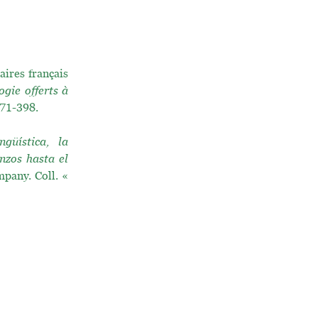
aires français
gie offerts à
.371-398.
ngüística, la
nzos hasta el
pany. Coll. «