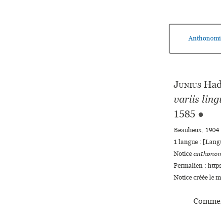
Anthonomi
Junius
Had
variis ling
1585
●
Beaulieux, 1904 
1 langue :
[Langu
Notice
anthonom
Permalien : http
Notice créée le 
Commen