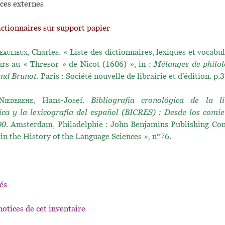
ces externes
ictionnaires sur support papier
eaulieux
, Charles. « Liste des dictionnaires, lexiques et vocabul
urs au « Thresor » de Nicot (1606) », in :
Mélanges de philolo
and Brunot
. Paris : Société nouvelle de librairie et d’édition. p
Niederehe
, Hans-Josef.
Bibliografía cronológica de la li
ca y la lexicografía del español (BICRES) : Desde los comie
00.
Amsterdam, Philadelphie : John Benjamins Publishing Com
 in the History of the Language Sciences », n°76.
és
notices de cet inventaire