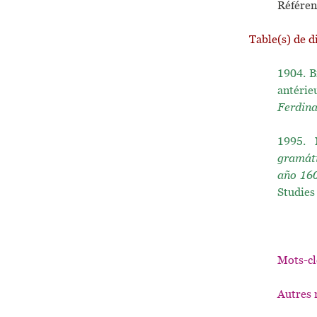
Référen
Table(s) de d
1904.
B
antérie
Ferdin
1995.
gramáti
año 16
Studies
Mots-cl
Autres 