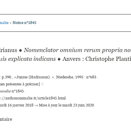
nalie
Notice n°1845
>
rianus
●
Nomenclator omnium rerum propria n
uis explicata indicans
●
Anvers : Christophe Plant
: p.390 , «Junius (Hadrianus). ». Niederehe, 1995 : n°683 .
es présentes à préciser] ♢
inalie
n°1845.
s://anthonominalie.fr/article1845.html
mardi 16 janvier 2018 → Mise à jour le mardi 23 juin 2020
taire