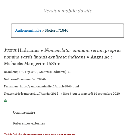
Anthonominalie
Notice n°1846
>
Junius
Hadrianus
●
Nomenclator omnium rerum propria
nomina variis linguis explicata indicans
●
Augustae :
Michaëlis Mangeri
●
1585
●
Beaulieux, 1904 : p.390 , «Junius (Hadrianus). ».
Notice
anthonominalie
n°1846.
Permalien : https://anthonominalie.fr/article1846.html
Notice créée le mercredi 17 janvier 2018 → Mise à jour le mercredi 16 septembre 2020
👻
Commentaire
Références externes