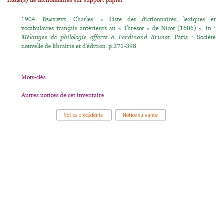
Table(s) de dictionnaires sur support papier
1904.
Beaulieux
, Charles. « Liste des dictionnaires, lexiques et
vocabulaires français antérieurs au « Thresor » de Nicot (1606) », in :
Mélanges de philologie offerts à Ferdinand Brunot
. Paris : Société
nouvelle de librairie et d’édition. p.371-398.
Mots-clés
Autres notices de cet inventaire
Notice précédente
Notice suivante