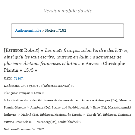
Anthonominalie
Notice n°182
>
[
Estienne
Robert]
●
Les mots françois selon l’ordre des lettres,
ainsi qu’il les faut escrire, tournez en latin : augmentez de
plusieurs dictions francoises et latines
●
Anvers : Christophe
Plantin
●
1575
●
USTC :
78307
.
Lindemann, 1994 : p.575 , «[Robert ESTIENNE] ».
2 langues :
Français ♢
Latin ♢
6 localisations dans des établissements documentaires : Anvers = Antwerpen (Be), Museum
Plantin-Moretus ♢ Augsburg (De), Staats- und Stadtbibliothek ♢ Brno (Cz), Moravská zemská
kni­hovna ♢ Madrid (Es), Biblioteca Nacional de España ♢ Napoli (It), Biblioteca Nazionale
Vittorio Emanuele III ♢ Nürnberg (De), Stadtbibliothek ♢
Notice
anthonominalie
n°182.