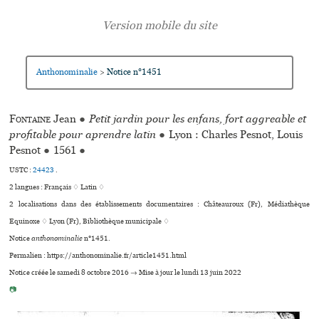
Anthonominalie
Notice n°1451
>
Fontaine
Jean
●
Petit jardin pour les enfans, fort aggreable et
profitable pour aprendre latin
●
Lyon : Charles Pesnot, Louis
Pesnot
●
1561
●
USTC :
24423
.
2 langues :
Français ♢
Latin ♢
2 localisations dans des établissements documentaires : Châteauroux (Fr), Médiathèque
Equinoxe ♢ Lyon (Fr), Bibliothèque muni­ci­pale ♢
Notice
anthonominalie
n°1451.
Permalien : https://anthonominalie.fr/article1451.html
Notice créée le samedi 8 octobre 2016 → Mise à jour le lundi 13 juin 2022
📷