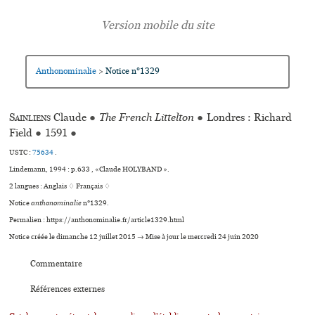
Anthonominalie
Notice n°1329
>
Sainliens
Claude
●
The French Littelton
●
Londres : Richard
Field
●
1591
●
USTC :
75634
.
Lindemann, 1994 : p.633 , «Claude HOLYBAND ».
2 langues :
Anglais ♢
Français ♢
Notice
anthonominalie
n°1329.
Permalien : https://anthonominalie.fr/article1329.html
Notice créée le dimanche 12 juillet 2015 → Mise à jour le mercredi 24 juin 2020
Commentaire
Références externes