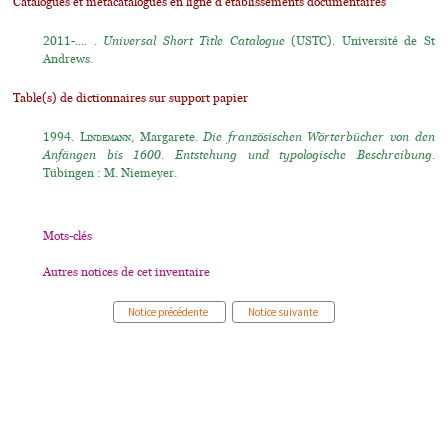
Catalogues et métacatalogues en ligne d'établissements documentaires
2011-.... .
Universal Short Title Catalogue
(USTC). Université de St
Andrews.
Table(s) de dictionnaires sur support papier
1994.
Lindemann
, Margarete.
Die französischen Wörterbücher von den
Anfängen bis 1600. Entstehung und typologische Beschreibung.
Tübingen : M. Niemeyer.
Mots-clés
Autres notices de cet inventaire
Notice précédente
Notice suivante