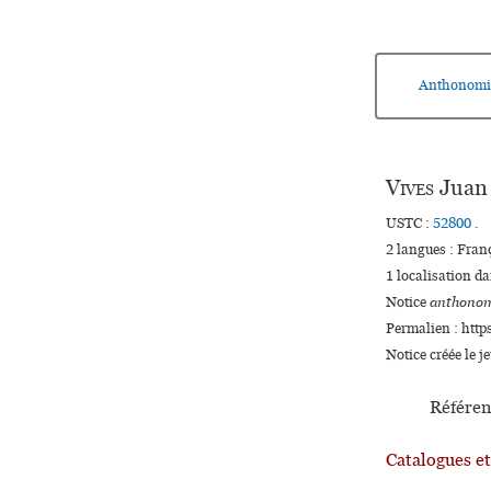
Anthonomi
Vives
Juan
USTC :
52800
.
2 langues :
Fran
1 localisation d
Notice
anthonom
Permalien : http
Notice créée le j
Référen
Catalogues e