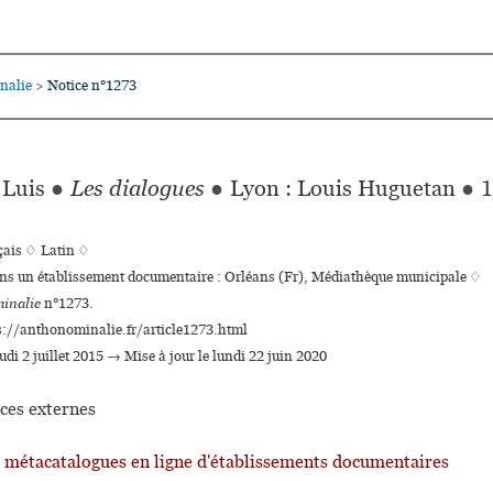
nalie
Notice n°1273
>
 Luis
●
Les dialogues
●
Lyon : Louis Huguetan
●
1
çais ♢
Latin ♢
ans un établissement documentaire : Orléans (Fr), Médiathèque muni­ci­pale ♢
inalie
n°1273.
s://anthonominalie.fr/article1273.html
eudi 2 juillet 2015 → Mise à jour le lundi 22 juin 2020
ces externes
t métacatalogues en ligne d'établissements documentaires