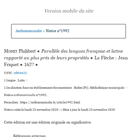
Anthonominalie
Notice n°1992
>
Monet
Philibert
●
Parallèle des langues françoise et latine
rapporté au plus près de leurs propriétés
●
La Flèche : Jean
Friquet
●
1627
●
USTC :
6804622
.
1 langue :
Latin ♢
1 localisation dans un établissement documentaire : Rodez (Fr), Médiathèque muni­ci­pale ♢
Notice
anthonominalie
n°1992.
Permalien : https://anthonominalie.fr/article1992.html
Notice créée le lundi 23 novembre 2020 → Mise à jour le lundi 23 novembre 2020
Cette édition est une édition originale ou significative.
Références externes