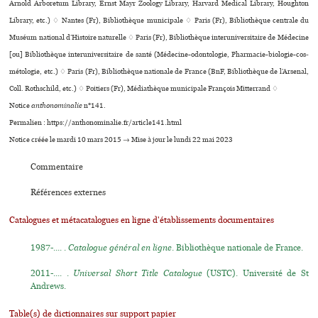
Arnold Arboretum Library, Ernst Mayr Zoology Library, Harvard Medical Library, Houghton
Library, etc.) ♢ Nantes (Fr), Bibliothèque muni­ci­pale ♢ Paris (Fr), Bibliothèque cen­trale du
Muséum natio­nal d’Histoire natu­relle ♢ Paris (Fr), Bibliothèque inte­ru­ni­ver­si­taire de Médecine
[ou] Bibliothèque inte­ru­ni­ver­si­taire de santé (Médecine-odon­to­lo­gie, Pharmacie-bio­lo­gie-cos­
mé­to­lo­gie, etc.) ♢ Paris (Fr), Bibliothèque nationale de France (BnF, Bibliothèque de l’Arsenal,
Coll. Rothschild, etc.) ♢ Poitiers (Fr), Médiathèque muni­ci­pale François Mitterrand ♢
Notice
anthonominalie
n°141.
Permalien : https://anthonominalie.fr/article141.html
Notice créée le mardi 10 mars 2015 → Mise à jour le lundi 22 mai 2023
Commentaire
Références externes
Catalogues et métacatalogues en ligne d'établissements documentaires
1987-.... .
Catalogue général en ligne
. Bibliothèque nationale de France.
2011-.... .
Universal Short Title Catalogue
(USTC). Université de St
Andrews.
Table(s) de dictionnaires sur support papier