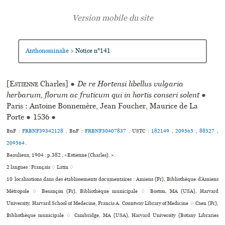
Anthonominalie
Notice n°141
>
[
Estienne
Charles]
●
De re Hortensi libellus vulgaria
herbarum, florum ac fruticum qui in hortis conseri solent
●
Paris : Antoine Bonnemère, Jean Foucher, Maurice de La
Porte
●
1536
●
BnF :
FRBNF39342128
. BnF :
FRBNF30407837
.
USTC :
182149
,
209565
,
88527
,
209564
.
Beaulieux, 1904 : p.382 , «Estienne (Charles). ».
2 langues :
Français ♢
Latin ♢
10 localisations dans des établissements documentaires : Amiens (Fr), Bibliothèque d’Amiens
Métropole ♢ Besançon (Fr), Bibliothèque muni­ci­pale ♢ Boston, MA (USA), Harvard
University, Harvard School of Medecine, Francis A. Countway Library of Medicine ♢ Caen (Fr),
Bibliothèque muni­ci­pale ♢ Cambridge, MA (USA), Harvard University (Botany Libraries