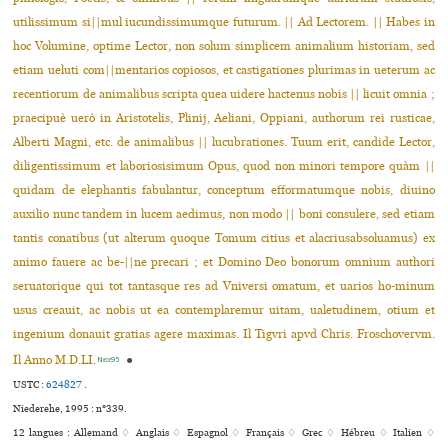
utilissi­mum si||mul iucundissimumque futurum. || Ad Lectorem. || Habes in
hoc Volumine, optime Lector, non solum simplicem animalium historiam, sed
etiam ueluti com||mentarios copiosos, et castigationes plurimas in ueterum ac
recentiorum de animalibus scripta quea uidere hactenus nobis || licuit omnia ;
praecipuè uerò in Aristotelis, Plinij, Aeliani, Oppiani, authorum rei rusticae,
Alberti Magni, etc. de animalibus || lucubrationes. Tuum erit, can­dide Lector,
diligentissimum et laboriosisimum Opus, quod non minori tempore quàm ||
quidam de elephantis fabulantur, conceptum efformatum­que nobis, diuino
auxilio nunc tandem in lucem aedimus, non modo || boni consulere, sed etiam
tantis conatibus (ut alterum quoque Tomum citius et alacriusabsoluamus) ex
animo fauere ac be-||ne precari ; et Domino Deo bo­norum omnium authori
seruatorique qui tot tantasque res ad Vniversi oma­tum, et uarios ho-minum
usus creauit, ac nobis ut ea contemplaremur uitam, ualetudinem, otium et
ingenium donauit gratias agere maximas. Il Tigvri apvd Chris. Froschovervm.
Il Anno M.D.LI.
●
Niede95
USTC :
624827
.
Niederehe, 1995 : n°339.
12 langues :
Allemand ♢
Anglais ♢
Espagnol ♢
Français ♢
Grec ♢
Hébreu ♢
Italien ♢