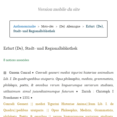
Anthonominalie
Erfurt (De),
>
Mots-clés
>
(De) Allemagne
>
Stadt- und Regionalbibliothek
Erfurt (De), Stadt- und Regionalbibliothek
8 notices associées
▨
Gessner
Conrad
●
Conradi gesneri medici tigurini historiae animalium
Lib. I. De quadrupedibus viuiparis. Opus philosophis, medicis, grammaticis,
philologis, poëtis, & omnibus rerum linguarumque variarum studiosis,
utilissimum simul jucundissimumque futurum
●
Zurich : Christoph I
Froschauer
●
1551
●
Conradi Gesneri || medici Tigurini Historiae Anima||lium Lib. I. de
Quadru||pedibus uiuiparis. || Opus Philosophis, Medicis, Grammaticis,
philolo­gis, Poëtis, & omnibus || rerum linguarumque uariarum studiosis,