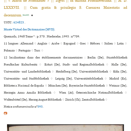
|| < Marca de Froschauer > || Tigvri || in officina Frosch­overiana. || M. D.
LXXXVII. || Cum gratia & priuilegio S. Caesarea Maies­tatis ad
decennium.
●
Niede95
USTC :
624825
.
Musée Virtuel des Dictionnaires (MVD).
Quemada, 1968 Tome * : p.570 . Niederehe, 1995 : n°709.
11 langues :
Allemand ♢
Anglais ♢
Arabe ♢
Espagnol ♢
Grec ♢
Hébreu ♢
Italien ♢
Latin ♢
Polonais ♢
Portugais ♢
Turc ♢
12 localisations dans des établissements documentaires : Berlin (De), Staatsbibliothek
Preußischer Kulturbesitz ♢ Erfurt (De), Stadt- und Regionalbibliothek ♢ Halle (De),
Universitäts- und Landesbibliothek ♢ Heidelberg (De), Universitätsbibliothek ♢ Köln (De),
Universitäts- und Stadtbibliothek ♢ Leipzig (De), Universitätsbibliothek ♢ Madrid (Es),
Biblioteca Nacional de España ♢ München (De), Bayerische Staatsbibliothek ♢ Weimar (De),
Herzogin Anna Amalia Bibliothek ♢ Wien (At), Österreichische Nationalbibliothek ♢
Wolfenbüttel (De), Herzog August Bibliothek ♢ Zürich (Ch), Zentralbibliothek ♢
Notice
anthonominalie
n°
595
.
📷