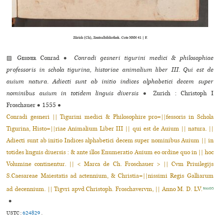
Zürich (Ch), Zentralbibliothek. Cote NNN 41 | F.
▨
Gessner
Conrad
●
Conradi gesneri tigurini medici & philosophiae
professoris in schola tigurina, historiae animalium liber III. Qui est de
auium natura. Adiecti sunt ab initio indices alphabetici decem super
nominibus auium in totidem linguis diversis
●
Zurich : Christoph I
Froschauer
●
1555
●
Conradi gesneri || Tigurini medici & Philosophire pro=||fessoris in Schola
Tigurina, Histo=||riae Animalium Liber III || qui est de Auium || natura. ||
Adiecti sunt ab initio Indices alphabetici decem super nominibus Auium || in
totides linguis diuersis : & ante illos Enumeratio Auium eo ordine quo in || hoc
Volumine continentur. || < Marca de Ch. Froschauer > || Cvm Priuilegijs
S.Caesareae Maiestatis ad actennium, & Christia=||nissimi Regis Galliarum
ad decennium. || Tigvri apvd Christoph. Froschavervm, || Anno M. D. LV.
Niede95
●
USTC :
624829
.