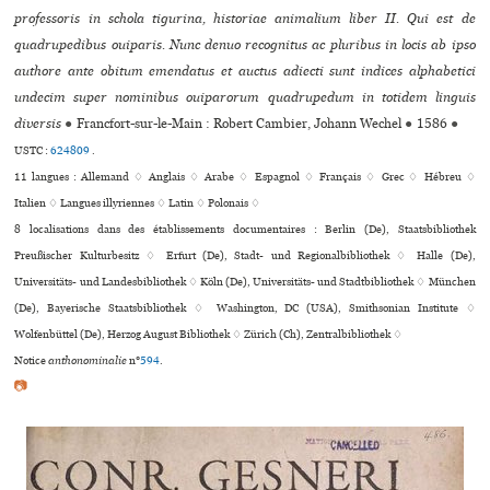
professoris in schola tigurina, historiae animalium liber II. Qui est de
quadrupedibus ouiparis. Nunc denuo recognitus ac pluribus in locis ab ipso
authore ante obitum emendatus et auctus adiecti sunt indices alphabetici
undecim super nominibus ouiparorum quadrupedum in totidem linguis
diversis
●
Francfort-sur-le-Main : Robert Cambier, Johann Wechel
●
1586
●
USTC :
624809
.
11 langues :
Allemand ♢
Anglais ♢
Arabe ♢
Espagnol ♢
Français ♢
Grec ♢
Hébreu ♢
Italien ♢
Langues illyriennes ♢
Latin ♢
Polonais ♢
8 localisations dans des établissements documentaires : Berlin (De), Staatsbibliothek
Preußischer Kulturbesitz ♢ Erfurt (De), Stadt- und Regionalbibliothek ♢ Halle (De),
Universitäts- und Landesbibliothek ♢ Köln (De), Universitäts- und Stadtbibliothek ♢ München
(De), Bayerische Staatsbibliothek ♢ Washington, DC (USA), Smithsonian Institute ♢
Wolfenbüttel (De), Herzog August Bibliothek ♢ Zürich (Ch), Zentralbibliothek ♢
Notice
anthonominalie
n°
594
.
📷