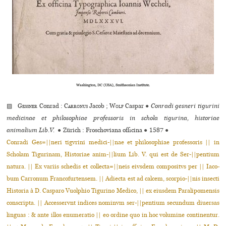
Washington, DC (USA), Smithsonian Institute.
▨
Gessner
Conrad :
Carronus
Jacob ;
Wolf
Caspar
●
Conradi gesneri tigurini
medicinae et philosophiae professoris in schola tigurina, historiae
animalium Lib.V.
●
Zürich : Froschoviana officina
●
1587
●
Conradi Ges=||neri tigvrini medici-||nae et philosophiae professoris || in
Scholam Tigurinam, Historiae anim-||lium Lib. V. qui est de Ser-||pentium
natura. || Ex variis schedis et collecta=||neis eivsdem compositvs per || Iaco­
bum Carronum Francofurtensem. || Adiecta est ad calcem, scorpio-||nis in­secti
Historia à D. Casparo Vuolphio Tigurino Medico, || ex eiusdem Parali­pomensis
conscripta. || Accesservnt indices nominvm ser-||pentium secun­dum diuersas
linguas : & ante illos enumeratio || eo ordine quo in hoc volu­mine continentur.