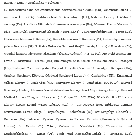
Italien ♢
Latin ♢
Néerlandais ♢
Polonais ♢
87 localisations dans des établissements documentaires : Aarau (Ch), Kantonsbibliothek ♢
Aarhus = Århus (Dk), Statsbiblioteket ♢ Aberystwyth (UK), National Library of Wales ♢
Amberg (De), Staatliche Bibliothek ♢ Anvers = Antwerpen (Be), Museum Plantin-Moretus ♢
Bâle = Basel (Ch), Universitätsbibliothek ♢ Bergen (No), Universitetsbiblioteket ♢ Berlin (De),
Märkisches Museum ♢ Betliar (Sk), Kaštielska kniž­nica ♢ Bordeaux (Fr), Bibliothèque muni­ci­
pale ♢ Bratislava (Sk), Knižnica University Komenského (University Library) ♢ Bratislava (Sk),
Útredná kniznica Slovenskej akadémie (Slovak Academy) ♢ Brno (Cz), Moravská zemská kni­
hovna ♢ Bruxelles = Brussel (Be), Bibliothèque de la Société des Bollandistes ♢ Budapest
(Hu), Budapesti Corvinus Egyetem Központi Könyvtár (Corvinus University) ♢ Budapest (Hu),
Országos Széchényi Könyvtár (National Széchényi Library) ♢ Cambridge (UK), Emmanuel
College Library ♢ Cambridge (UK), University Library ♢ Cambridge, MA (USA), Harvard
University (Botany Libraries Arnold Arboretum Library, Ernst Mayr Zoology Library, Harvard
Medical Library, Houghton Library, etc.) ♢ Chapel Hill, NC (USA), North Carolina University
Library (Louis Round Wilson Library, etc.) ♢ Cluj-Napoca (Ro), Biblioteca Centrala
Universitaria Lucian Blaga ♢ Copenhague = København (Dk), Det Kongelige Bibliotek ♢
Debrecen (Hu), Debreceni Egyetem Egyetemi és Nemzeti Könyvtár (University & National
Library) ♢ Dublin (Ie), Trinity College ♢ Düsseldorf (De), Universitäts- und
Landesbibliothek ♢ Erfurt (De), Stadt- und Regionalbibliothek ♢ Erlangen (De),