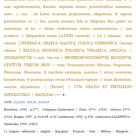
cum significationibus, flosculis, loquendi formis, proverbialibus sententiis,
caete- || risq̃ ; ad Latini sermonis proprietatem, elegantiam, & copiam
pertinentibus re- || bus, quanta maxima fide ac diligentia fieri potuit ita
exornatum, ut ha- || ctenus studiosorum usibus accommodatius || non
prodierit. || Respondent autem LATINIS vocabulis, || [in 2 columns : first
column :] HEBRAICA, GRAECA, GALLICA, ITALICA, GERMANICA, [second
column :] BELGICA, HISPANICA, POLONICA, VNGARICA, ANGLICA. ||
ONOMASTICVM || verò : hoc est, || PROPRIORVM NOMINVM, REGIONVM,
GENTIVM, VRBIVM, MON- || tium, Promontoriorum, Marium, Stagnorum,
Fluminum, Hominum, & similium catalogum, maxima || etiam accessione
locupletatum, & praecipuarum rerum Germanicâ explana- || tione illustratum,
seorsim adjunximus. || [Device] || CVM GRATIA ET PRIVILEGIO
IMPERATORIO. || BASILEAE.
●
USTC
USTC :
611102
,
53110
,
442419
.
Beaulieux, 1904 : p.377 , «Calepinus (Ambrosius) ». Claes, 1974 : n°341 . Labarre, 1975 :
n°162. Bingen, 1987 : p.43 et 48, n°46. Lindemann, 1994 : p.556, «Ambrosius CALEPINUS».
Niederehe, 1995 : n°823.
11 langues :
Allemand ♢
Anglais ♢
Espagnol ♢
Français ♢
Grec ♢
Hébreu ♢
Hongrois ♢