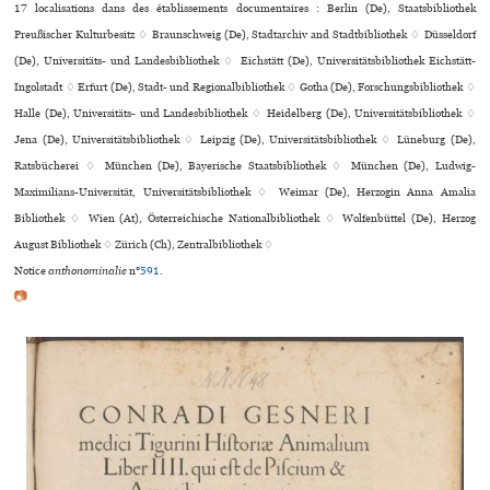
17 localisations dans des établissements documentaires : Berlin (De), Staatsbibliothek
Preußischer Kulturbesitz ♢ Braunschweig (De), Stadtarchiv and Stadtbibliothek ♢ Düsseldorf
(De), Universitäts- und Landesbibliothek ♢ Eichstätt (De), Universitätsbibliothek Eichstätt-
Ingolstadt ♢ Erfurt (De), Stadt- und Regionalbibliothek ♢ Gotha (De), Forschungsbibliothek ♢
Halle (De), Universitäts- und Landesbibliothek ♢ Heidelberg (De), Universitätsbibliothek ♢
Jena (De), Universitätsbibliothek ♢ Leipzig (De), Universitätsbibliothek ♢ Lüneburg (De),
Ratsbücherei ♢ München (De), Bayerische Staatsbibliothek ♢ München (De), Ludwig-
Maximilians-Universität, Universitätsbibliothek ♢ Weimar (De), Herzogin Anna Amalia
Bibliothek ♢ Wien (At), Österreichische Nationalbibliothek ♢ Wolfenbüttel (De), Herzog
August Bibliothek ♢ Zürich (Ch), Zentralbibliothek ♢
Notice
anthonominalie
n°
591
.
📷