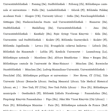
Universitätsbibliothek ♢ Freising (De), Stadtbibliothek ♢ Fribourg (Ch), Bibliothèque can­to­
nale et uni­ver­si­taire ♢ Fulda (De), Landesbibliothek ♢ Gdańsk (Pl), Biblioteka Polskiej
Academii Nauk ♢ Glasgow (UK), University Library ♢ Gotha (De), Forschungsbibliothek ♢
Göttingen (De), Niedersächsische Staats- und Universitätsbibliothek ♢ Hannover (De),
Stadtbibliothek ♢ Heidelberg (De), Universitätsbibliothek ♢ Jena (De),
Universitätsbibliothek ♢ Keszthely (Hu), Fejér György Városi Könyvtár ♢ Köln (De),
Universitäts- und Stadtbibliothek ♢ Kraków (Pl), Biblioteka Czartoryskich ♢ Kraków (Pl),
Biblioteka Jagiellonska ♢ Levoca (Cz), Evangelická cir­kevná kni­hovna ♢ Lübeck (De),
Bibliothek der Hansestadt ♢ Lublin (Pl), Katolicki Uniwersytet ♢ Luxembourg (Lu),
Bibliothèque natio­nale ♢ Maredsous (Be), Abbaye Bénédictine ♢ Mons = Bergen (Be),
Bibliothèque cen­trale de l’uni­ver­sité de Mons-Hainaut ♢ München (De), Bayerische
Staatsbibliothek ♢ München (De), Ludwig-Maximilians-Universität, Universitätsbibliothek ♢
Neuchâtel (Ch), Bibliothèque publi­que et uni­ver­si­taire ♢ New Haven, CT (USA), Yale
University Library (Beinecke Library, Sterling Memorial Library, Yale Medical Historical
Library, etc.) ♢ New York, NY (USA), New York Public Library ♢ Nice (Fr), Bibliothèque
municipale ♢ Ossolinskich (Pl), Biblioteki Zakladu Narodowego ♢ Pannonhalma (Hu),
Föapátsági Könyvtár Pannonhalma ♢ Pápa (Hu), Jókai Mór Városi Könyvtár (City Library) ♢
Paris (Fr), Bibliothèque Mazarine ♢ Paris (Fr), Bibliothèque nationale de France (BnF,