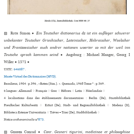
Zürich (Ch), Zentralbibliothek. Cote NNN 48 | F
▨
Roth
Simon
●
Ein Teutscher dictionarius dz ist ein außleger schwerer
unbekanter Teutscher Griechischer, Lateinischer, Hebraischer, Waelscher
und Frantzoesischer auch andrer nationen woerter so mit der weil inn
Teutsche sprach kommen seind
●
Augsburg : Michael Manger, Georg I
Willer
●
1571
●
USTC :
646087
.
Musée Virtuel des Dictionnaires (MVD).
Beaulieux, 1904 : p.396 , «Roten (Sim.). ». Quemada, 1968 Tome * : p.569 .
6 langues :
Allemand ♢
Français ♢
Grec ♢
Hébreu ♢
Latin ♢
Néerlandais ♢
4 localisations dans des établissements documentaires : Berlin (De), Staatsbibliothek
Preußischer Kulturbesitz ♢ Erfurt (De), Stadt- und Regionalbibliothek ♢ Modena (It),
Biblioteca Estense Universitaria ♢ Trèves = Trier (De), Stadtbibliothek ♢
Notice
anthonominalie
n°
873
.
▨
Gessner
Conrad
●
Conr. Gesneri tigurini, medicinae et philosophiae