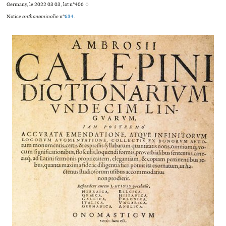
Germany, le 2022 03 03, lot n°406 ♢
Notice
anthonominalie
n°
634
.