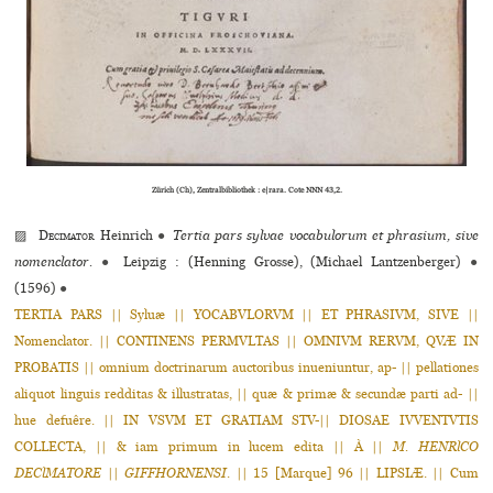
Zürich (Ch), Zentralbibliothek : e|rara. Cote NNN 43,2.
▨
Decimator
Heinrich
●
Tertia pars sylvae vocabulorum et phrasium, sive
nomenclator.
●
Leipzig : (Henning Grosse), (Michael Lantzenberger)
●
(1596)
●
TERTIA PARS || Syluæ || YOCABVLORVM || ET PHRASIVM, SIVE ||
Nomenclator. || CONTINENS PERMVLTAS || OMNIVM RERVM, QVÆ IN
PROBATIS || omnium doctrinarum auctoribus inueniuntur, ap- || pellationes
aliquot linguis redditas & illustratas, || quæ & primæ & secundæ parti ad- ||
hue defuêre. || IN VSVM ET GRATIAM STV-|| DIOSAE IVVENTVTIS
COLLECTA, || & iam primum in lucem edita || À ||
M. HENRlCO
DEClMATORE
||
GIFFHORNENSI
. || 15 [Marque] 96 || LIPSIÆ. || Cum