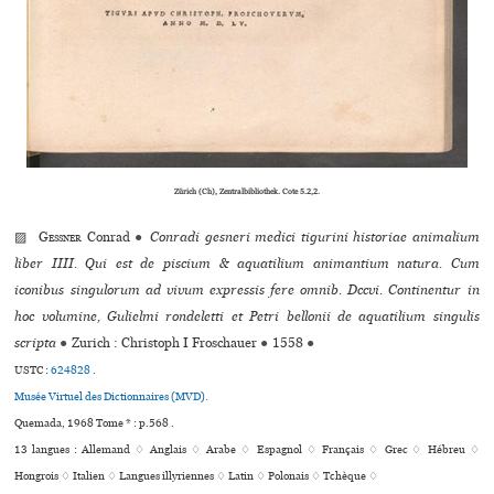
Zürich (Ch), Zentralbibliothek. Cote 5.2,2.
▨
Gessner
Conrad
●
Conradi gesneri medici tigurini historiae animalium
liber IIII. Qui est de piscium & aquatilium animantium natura. Cum
iconibus singulorum ad vivum expressis fere omnib. Dccvi. Continentur in
hoc volumine, Gulielmi rondeletti et Petri bellonii de aquatilium singulis
scripta
●
Zurich : Christoph I Froschauer
●
1558
●
USTC :
624828
.
Musée Virtuel des Dictionnaires (MVD).
Quemada, 1968 Tome * : p.568 .
13 langues :
Allemand ♢
Anglais ♢
Arabe ♢
Espagnol ♢
Français ♢
Grec ♢
Hébreu ♢
Hongrois ♢
Italien ♢
Langues illyriennes ♢
Latin ♢
Polonais ♢
Tchèque ♢