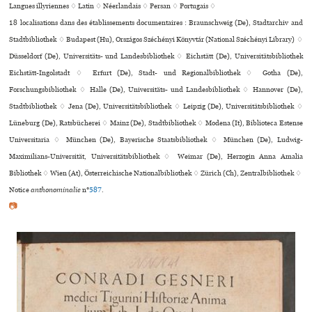
Langues illyriennes ♢
Latin ♢
Néerlandais ♢
Persan ♢
Portugais ♢
18 localisations dans des établissements documentaires : Braunschweig (De), Stadtarchiv and
Stadtbibliothek ♢ Budapest (Hu), Országos Széchényi Könyvtár (National Széchényi Library) ♢
Düsseldorf (De), Universitäts- und Landesbibliothek ♢ Eichstätt (De), Universitätsbibliothek
Eichstätt-Ingolstadt ♢ Erfurt (De), Stadt- und Regionalbibliothek ♢ Gotha (De),
Forschungsbibliothek ♢ Halle (De), Universitäts- und Landesbibliothek ♢ Hannover (De),
Stadtbibliothek ♢ Jena (De), Universitätsbibliothek ♢ Leipzig (De), Universitätsbibliothek ♢
Lüneburg (De), Ratsbücherei ♢ Mainz (De), Stadtbibliothek ♢ Modena (It), Biblioteca Estense
Universitaria ♢ München (De), Bayerische Staatsbibliothek ♢ München (De), Ludwig-
Maximilians-Universität, Universitätsbibliothek ♢ Weimar (De), Herzogin Anna Amalia
Bibliothek ♢ Wien (At), Österreichische Nationalbibliothek ♢ Zürich (Ch), Zentralbibliothek ♢
Notice
anthonominalie
n°
587
.
📷