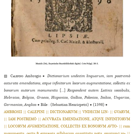
Munich (De), Bayerische Staatsbibliothek digital. Cote Polygl. 38-3.
▨
Calepino
Ambrogio
●
Dictionarium undecim linguarum, iam postremò
accurata emendations, atque infinitorum locorum augmentatione, collectis ex
bonorum autorum monumentis
[...]
Respondent autem Latinis vocabulis,
Hebraica, Belgica, Graeca, Hispanica, Gallica, Polonica, Italica, Ungarica,
Germanica, Anglica
●
Bâle : (Sebastian Henricpetri)
●
(1598)
●
AMBROSII || CALEPINI || DICTIONARIVM || VNDECIM LIN- || GVARVM,
|| IAM POSTREMÒ || ACCVRATA EMENDATIONE, ATQVE INFINITORVM
|| LOCORVM AVGMENTATIONE, COLLECTIS EX BONORVM AVTO- || rum
monumentis, certis & expressis syllabarum quantitatis notis, omniumq̃ vo- ||