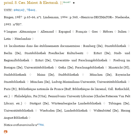
priuil. S. Cæs. Maiest. & Electorali. ||
●
Bingen87
USTC :
696142
,
78441
.
Bingen, 1987 : p.65-66, n°1. Lindemann, 1994 : p.560, «Henricus DECIMATOR». Niederehe,
1995 : n°807.
9 langues :
Alémanique ♢
Allemand ♢
Espagnol ♢
Français ♢
Grec ♢
Hébreu ♢
Italien ♢
Latin ♢
Néerlandais ♢
16 localisations dans des établissements documentaires : Bamberg (De), Staatsbibliothek ♢
Berlin (De), Staatsbibliothek Preußischer Kulturbesitz ♢ Erfurt (De), Stadt- und
Regionalbibliothek ♢ Erfurt (De), Universitäts- und Forschungsbibliothek ♢ Freiburg im
Breisgau (De), Universitätsbibliothek ♢ Gotha (De), Forschungsbibliothek ♢ Maastricht (Nl),
Stadsbibliotheek ♢ Mainz (De), Stadtbibliothek ♢ München (De), Bayerische
Staatsbibliothek ♢ München (De), Ludwig-Maximilians-Universität, Universitätsbibliothek ♢
Paris (Fr), Bibliothèque nationale de France (BnF, Bibliothèque de l’Arsenal, Coll. Rothschild,
etc.) ♢ Philadelphia, PA (USA), Pennsylvania University Libraries (Charles Patterson Van Pelt
Library, etc.) ♢ Stuttgart (De), Württembergische Landesbibliothek ♢ Tübingen (De),
Universitätsbibliothek ♢ Wiesbaden (De), Landesbibliothek ♢ Wolfenbüttel (De), Herzog
August Bibliothek ♢
Notice
anthonominalie
n°
794
.
📷