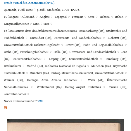
Musée Virtuel des Dictionnaires (MVD).
Quemada, 1968 Tome * : p.568 . Niederehe, 1995 : n°376.
10 langues :
Allemand ♢
Anglais ♢
Espagnol ♢
Français ♢
Grec ♢
Hébreu ♢
Italien ♢
Langues illyriennes ♢
Latin ♢
Turc ♢
16 localisations dans des établissements documentaires : Braunschweig (De), Stadtarchiv and
Stadtbibliothek ♢ Düsseldorf (De), Universitäts- und Landesbibliothek ♢ Eichstätt (De),
Universitätsbibliothek Eichstätt-Ingolstadt ♢ Erfurt (De), Stadt- und Regionalbibliothek ♢
Gotha (De), Forschungsbibliothek ♢ Halle (De), Universitäts- und Landesbibliothek ♢ Jena
(De), Universitätsbibliothek ♢ Leipzig (De), Universitätsbibliothek ♢ Lüneburg (De),
Ratsbücherei ♢ Madrid (Es), Biblioteca Nacional de España ♢ München (De), Bayerische
Staatsbibliothek ♢ München (De), Ludwig-Maximilians-Universität, Universitätsbibliothek ♢
Weimar (De), Herzogin Anna Amalia Bibliothek ♢ Wien (At), Österreichische
Nationalbibliothek ♢ Wolfenbüttel (De), Herzog August Bibliothek ♢ Zürich (Ch),
Zentralbibliothek ♢
Notice
anthonominalie
n°
590
.
📷