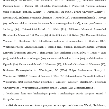
Bibliothèque de l’Arsenal, Coll. Rothschild, etc.) ♢ Piacenza (It), Biblioteca comu­nale
Passerini-Landi ♢ Poznañ (Pl), Biblioteka Uniwersytecka ♢ Praha (Cz), Národní kni­hovna
Ceské repu­bliky (National Library) ♢ Providence, RI (USA), Brown University Library ♢
Ravenna (It), Biblioteca comu­nale Classense ♢ Rostock (De), Universitätsbibliothek ♢ Rovigo
(It), Biblioteca dell’Accademia dei Concordi ♢ s-Hertogenbosch (Nl), Kapucijnenklooster ♢
Salzburg (At), Universitätsbibliothek ♢ Sibiu (Ro), Biblioteca Muzeului Brukenthal
(Bruckenthal Museum) ♢ St Florian (At), Stiftsbibliothek ♢ St Gallen (Ch), Kantonsbibliothek
Vadiana ♢ Strasbourg (Fr), Bibliothèque publi­que et uni­ver­si­taire ♢ Stuttgart (De),
Württembergische Landesbibliothek ♢ Szeged (Hu), Szegedi Tudományegyetem Egyetemi
Könyvtár (University Library) ♢ Tîrgu Mureş (Ro), Biblioteca Teleki-Bolyai ♢ Trèves = Trier
(De), Stadtbibliothek ♢ Tübingen (De), Universitätsbibliothek ♢ Ulm (De), Stadtbibliothek ♢
Uppsala (Se), Universitetsbibliotek ♢ Warszawa (Pl), Biblioteka Narodowa ♢ Warszawa (Pl),
Biblioteka Uniwersytecka ♢ Washington, DC (USA), Folger Shakespeare Library ♢
Washington, DC (USA), Library of Congress ♢ Wien (At), Österreichische Nationalbibliothek ♢
Wolfenbüttel (De), Herzog August Bibliothek ♢ Wroclaw = Wrocław = Breslau (Pl), Biblioteka
Uniwersytecka ♢ Wuppertal (De), Stadtbibliothek ♢ Zürich (Ch), Zentralbibliothek ♢
1 localisation dans une bibliothèque privée : Bibliothèque privée Jacques Picard /
Dicopathe.com ♢
1 société de vente aux enchères a proposé cet ouvrage : Auktionshaus Wendl, Rudolstadt,