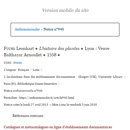
Anthonominalie
Notice n°940
>
Fuchs
Leonhart
●
L’histoire des plantes
●
Lyon : Veuve
Balthazar Arnoullet
●
1558
●
USTC :
89606
.
2 langues :
Français ♢
Latin ♢
2 localisations dans des établissements documentaires : Glasgow (UK), University Library ♢
Paris (Fr), Bibliothèque Sainte Geneviève ♢
Notice
anthonominalie
n°940.
Permalien : https://anthonominalie.fr/article940.html
Notice créée le lundi 27 avril 2015 → Mise à jour le vendredi 5 juin 2020
Références externes
Catalogues et métacatalogues en ligne d'établissements documentaires