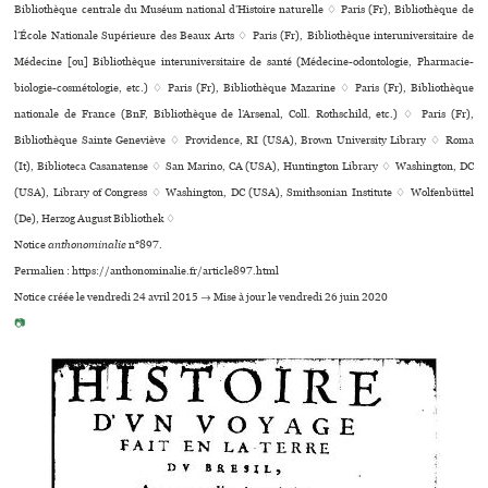
Bibliothèque cen­trale du Muséum natio­nal d’Histoire natu­relle ♢ Paris (Fr), Bibliothèque de
l’École Nationale Supérieure des Beaux Arts ♢ Paris (Fr), Bibliothèque inte­ru­ni­ver­si­taire de
Médecine [ou] Bibliothèque inte­ru­ni­ver­si­taire de santé (Médecine-odon­to­lo­gie, Pharmacie-
bio­lo­gie-cos­mé­to­lo­gie, etc.) ♢ Paris (Fr), Bibliothèque Mazarine ♢ Paris (Fr), Bibliothèque
nationale de France (BnF, Bibliothèque de l’Arsenal, Coll. Rothschild, etc.) ♢ Paris (Fr),
Bibliothèque Sainte Geneviève ♢ Providence, RI (USA), Brown University Library ♢ Roma
(It), Biblioteca Casanatense ♢ San Marino, CA (USA), Huntington Library ♢ Washington, DC
(USA), Library of Congress ♢ Washington, DC (USA), Smithsonian Institute ♢ Wolfenbüttel
(De), Herzog August Bibliothek ♢
Notice
anthonominalie
n°897.
Permalien : https://anthonominalie.fr/article897.html
Notice créée le vendredi 24 avril 2015 → Mise à jour le vendredi 26 juin 2020
📷