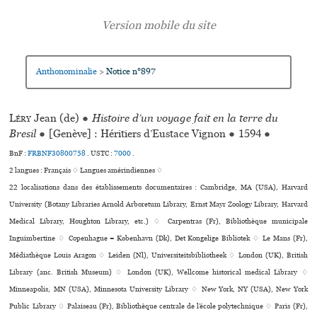
Anthonominalie
Notice n°897
>
Léry
Jean (de)
●
Histoire d’un voyage fait en la terre du
Bresil
●
[Genève] : Héritiers d’Eustace Vignon
●
1594
●
BnF :
FRBNF30800758
.
USTC :
7000
.
2 langues :
Français ♢
Langues amérindiennes ♢
22 localisations dans des établissements documentaires : Cambridge, MA (USA), Harvard
University (Botany Libraries Arnold Arboretum Library, Ernst Mayr Zoology Library, Harvard
Medical Library, Houghton Library, etc.) ♢ Carpentras (Fr), Bibliothèque muni­ci­pale
Inguimbertine ♢ Copenhague = København (Dk), Det Kongelige Bibliotek ♢ Le Mans (Fr),
Médiathèque Louis Aragon ♢ Leiden (Nl), Universiteitsbibliotheek ♢ London (UK), British
Library (anc. British Museum) ♢ London (UK), Wellcome his­to­ri­cal medi­cal Library ♢
Minneapolis, MN (USA), Minnesota University Library ♢ New York, NY (USA), New York
Public Library ♢ Palaiseau (Fr), Bibliothèque centrale de l’école polytechnique ♢ Paris (Fr),