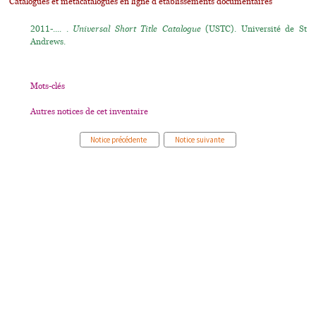
Catalogues et métacatalogues en ligne d'établissements documentaires
2011-.... .
Universal Short Title Catalogue
(USTC). Université de St
Andrews.
Mots-clés
Autres notices de cet inventaire
Notice précédente
Notice suivante