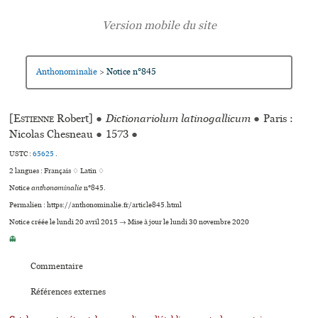
Anthonominalie
Notice n°845
>
[
Estienne
Robert]
●
Dictionariolum latinogallicum
●
Paris :
Nicolas Chesneau
●
1573
●
USTC :
65625
.
2 langues :
Français ♢
Latin ♢
Notice
anthonominalie
n°845.
Permalien : https://anthonominalie.fr/article845.html
Notice créée le lundi 20 avril 2015 → Mise à jour le lundi 30 novembre 2020
👻
Commentaire
Références externes