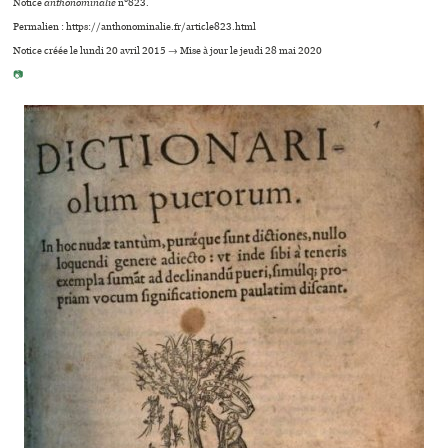
Notice
anthonominalie
n°823.
Permalien : https://anthonominalie.fr/article823.html
Notice créée le lundi 20 avril 2015 → Mise à jour le jeudi 28 mai 2020
📷