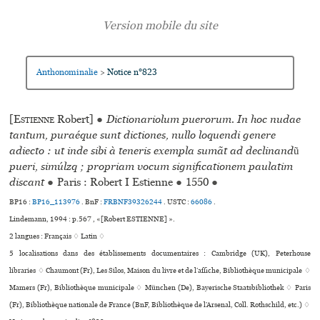
Anthonominalie
Notice n°823
>
[
Estienne
Robert]
●
Dictionariolum puerorum. In hoc nudae
tantum, puraé­que sunt dic­tio­nes, nullo loquendi genere
adiecto : ut inde sibi à tene­ris exem­pla sumãt ad decli­nandũ
pueri, simúlzq ; propriam vocum signi­fi­ca­tio­nem pau­la­tim
dis­cant
●
Paris : Robert I Estienne
●
1550
●
BP16 :
BP16_113976
.
BnF :
FRBNF39326244
.
USTC :
66086
.
Lindemann, 1994 : p.567 , «[Robert ESTIENNE] ».
2 langues :
Français ♢
Latin ♢
5 localisations dans des établissements documentaires : Cambridge (UK), Peterhouse
libraries ♢ Chaumont (Fr), Les Silos, Maison du livre et de l’affi­che, Bibliothèque muni­ci­pale ♢
Mamers (Fr), Bibliothèque muni­ci­pale ♢ München (De), Bayerische Staatsbibliothek ♢ Paris
(Fr), Bibliothèque nationale de France (BnF, Bibliothèque de l’Arsenal, Coll. Rothschild, etc.) ♢