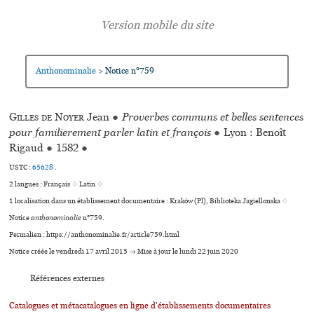
Anthonominalie
Notice n°759
>
Gilles de Noyer
Jean
●
Proverbes communs et belles sentences
pour familierement parler latin et françois
●
Lyon : Benoît
Rigaud
●
1582
●
USTC :
65628
.
2 langues :
Français ♢
Latin ♢
1 localisation dans un établissement documentaire : Kraków (Pl), Biblioteka Jagiellonska ♢
Notice
anthonominalie
n°759.
Permalien : https://anthonominalie.fr/article759.html
Notice créée le vendredi 17 avril 2015 → Mise à jour le lundi 22 juin 2020
Références externes
Catalogues et métacatalogues en ligne d'établissements documentaires