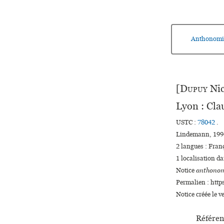
Anthonomi
[
Dupuy
Nic
Lyon : Cl
USTC :
78042
.
Lindemann, 1994
2 langues :
Fran
1 localisation d
Notice
anthonom
Permalien : http
Notice créée le 
Référen