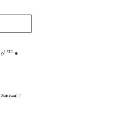
USTC
no
●
ish Museum) ♢