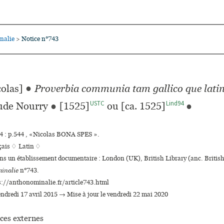
nalie
Notice n°743
>
olas]
●
Proverbia communia tam gallico que lati
USTC
Lind94
aude Nourry
●
[1525]
ou [ca. 1525]
●
 : p.544 , «Nicolas BONA SPES ».
çais ♢
Latin ♢
ans un établissement documentaire : London (UK), British Library (anc. Brit
inalie
n°743.
s://anthonominalie.fr/article743.html
vendredi 17 avril 2015 → Mise à jour le vendredi 22 mai 2020
ces externes