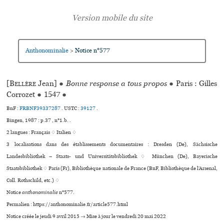
Anthonominalie
Notice n°577
>
[
Bellère
Jean]
●
Bonne response a tous propos
●
Paris : Gilles
Corrozet
●
1547
●
BnF :
FRBNF39337287
.
USTC :
39127
.
Bingen, 1987 : p.37 , n°1.b. .
2 langues :
Français ♢
Italien ♢
3 localisations dans des établissements documentaires : Dresden (De), Sächsische
Landesbibliothek – Staats- und Universitätsbibliothek ♢ München (De), Bayerische
Staatsbibliothek ♢ Paris (Fr), Bibliothèque nationale de France (BnF, Bibliothèque de l’Arsenal,
Coll. Rothschild, etc.) ♢
Notice
anthonominalie
n°577.
Permalien : https://anthonominalie.fr/article577.html
Notice créée le jeudi 9 avril 2015 → Mise à jour le vendredi 20 mai 2022