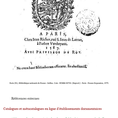
Paris (Fr), Bibliothèque nationale de France : Gallica. Cote : NUMM-50753. [Reprod.] : Paris : France-Expansion, 1979.
Références externes
Catalogues et métacatalogues en ligne d'établissements documentaires