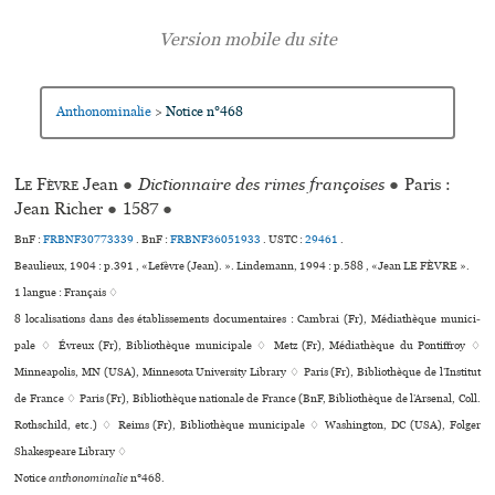
Anthonominalie
Notice n°468
>
Le Fèvre
Jean
●
Dictionnaire des rimes françoises
●
Paris :
Jean Richer
●
1587
●
BnF :
FRBNF30773339
. BnF :
FRBNF36051933
.
USTC :
29461
.
Beaulieux, 1904 : p.391 , «Lefèvre (Jean). ». Lindemann, 1994 : p.588 , «Jean LE FÈVRE ».
1 langue :
Français ♢
8 localisations dans des établissements documentaires : Cambrai (Fr), Médiathèque muni­ci­
pale ♢ Évreux (Fr), Bibliothèque muni­ci­pale ♢ Metz (Fr), Médiathèque du Pontiffroy ♢
Minneapolis, MN (USA), Minnesota University Library ♢ Paris (Fr), Bibliothèque de l’Institut
de France ♢ Paris (Fr), Bibliothèque nationale de France (BnF, Bibliothèque de l’Arsenal, Coll.
Rothschild, etc.) ♢ Reims (Fr), Bibliothèque muni­ci­pale ♢ Washington, DC (USA), Folger
Shakespeare Library ♢
Notice
anthonominalie
n°468.