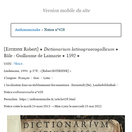
Anthonominalie
Notice n°428
>
[
Estienne
Robert]
●
Dictionarium latinograecogallicum
●
Bâle : Guillaume de Laimarie
●
1592
●
USTC :
78414
.
Lindemann, 1994 : p.578 , «[Robert ESTIENNE] ».
3 langues :
Français ♢
Grec ♢
Latin ♢
1 localisation dans un établissement documentaire : Darmstadt (De), Landesbibliothek ♢
Notice
anthonominalie
n°428.
Permalien : https://anthonominalie.fr/article428.html
Notice créée le mardi 24 mars 2015 → Mise à jour le mercredi 25 mai 2022