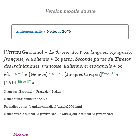
Anthonominalie
Notice n°2076
>
[
Vittori
Girolamo]
●
Le thresor des trois langues, espagnole,
françoise, et italienne
●
2e partie,
Seconde partie du Thresor
des trois langues, françoise, italienne, et espagnolle
●
5e
Bingen87
Bingen87
Bingen87
éd.
●
[Genève]
: [Jacques Crespin]
●
Bingen87
[1644]
●
3 langues :
Espagnol ♢
Français ♢
Italien ♢
Notice
anthonominalie
n°2076.
Permalien : https://anthonominalie.fr/article2076.html
Notice créée le samedi 23 janvier 2021 → Mise à jour le samedi 23 janvier 2021
Mots-clés