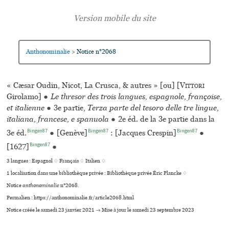
Anthonominalie
Notice n°2068
>
« Cæsar Oudin, Nicot, La Crusca, & autres » [ou] [
Vittori
Girolamo]
●
Le thresor des trois langues, espagnole, françoise,
et italienne
●
3e partie,
Terza parte del tesoro delle tre lingue,
italiana, francese, e spanuola
●
2e éd. de la 3e partie dans la
Bingen87
Bingen87
Bingen87
3e éd.
●
[Genève]
: [Jacques Crespin]
●
Bingen87
[1627]
●
3 langues :
Espagnol ♢
Français ♢
Italien ♢
1 localisation dans une bibliothèque privée : Bibliothèque privée Éric Plancke ♢
Notice
anthonominalie
n°2068.
Permalien : https://anthonominalie.fr/article2068.html
Notice créée le samedi 23 janvier 2021 → Mise à jour le samedi 23 septembre 2023