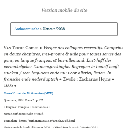
Anthonominalie
Notice n°2038
>
Van Triere
Gomes
●
Verger des colloques recreatifs. Comprins
en douze chapitres, tres-propre & utile pour toutes sortes des
gens, en langue françois, et bas-allemand. Lust-hoff der
vermakelijcker t’samensprekinghe. Begrepen in twaelf hooft-
stucken / seer bequaem ende nut voor allerley lieden. In
fransche ende nederduptsch
●
Zwolle : Zacharias Heyns
●
1605
●
Musée Virtuel des Dictionnaires (MVD).
Quemada, 1968 Tome * : p.571 .
2 langues :
Français ♢
Néerlandais ♢
Notice
anthonominalie
n°2038.
Permalien : https://anthonominalie.fr/article2038.html
Notice créée le lundi 18 janvier 2021 → Mise à jour le mardi 2 février 2021