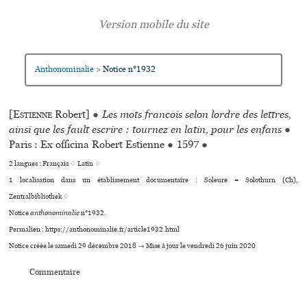
Anthonominalie
Notice n°1932
>
[
Estienne
Robert]
●
Les mots francois selon lordre des lettres,
ainsi que les fault escrire : tournez en latin, pour les enfans
●
Paris : Ex officina Robert Estienne
●
1597
●
2 langues :
Français ♢
Latin ♢
1 localisation dans un établissement documentaire : Soleure = Solothurn (Ch),
Zentralbibliothek ♢
Notice
anthonominalie
n°1932.
Permalien : https://anthonominalie.fr/article1932.html
Notice créée le samedi 29 décembre 2018 → Mise à jour le vendredi 26 juin 2020
Commentaire