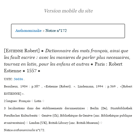
Anthonominalie
Notice n°172
>
[
Estienne
Robert]
●
Dictionnaire des mots françois, ainsi que
les fault escrire : avec les manie­res de parler plus neces­sai­res,
tour­nez en latin, pour les enfans et autres
●
Paris : Robert
Estienne
●
1557
●
USTC :
56036
.
Beaulieux, 1904 : p.387 , «Estienne (Robert). ». Lindemann, 1994 : p.569 , «[Robert
ESTIENNE] ».
2 langues :
Français ♢
Latin ♢
3 localisations dans des établissements documentaires : Berlin (De), Staatsbibliothek
Preußischer Kulturbesitz ♢ Genève (Ch), Bibliothèque de Genève (anc. Bibliothèque publi­que
et uni­ver­si­taire) ♢ London (UK), British Library (anc. British Museum) ♢
Notice
anthonominalie
n°172.