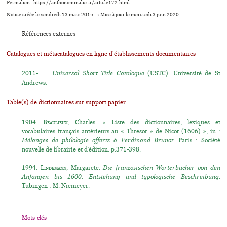
Permalien : https://anthonominalie.fr/article172.html
Notice créée le vendredi 13 mars 2015 → Mise à jour le mercredi 3 juin 2020
Références externes
Catalogues et métacatalogues en ligne d'établissements documentaires
2011-.... .
Universal Short Title Catalogue
(USTC). Université de St
Andrews.
Table(s) de dictionnaires sur support papier
1904.
Beaulieux
, Charles. « Liste des dictionnaires, lexiques et
vocabulaires français antérieurs au « Thresor » de Nicot (1606) », in :
Mélanges de philologie offerts à Ferdinand Brunot
. Paris : Société
nouvelle de librairie et d’édition. p.371-398.
1994.
Lindemann
, Margarete.
Die französischen Wörterbücher von den
Anfängen bis 1600. Entstehung und typologische Beschreibung.
Tübingen : M. Niemeyer.
Mots-clés