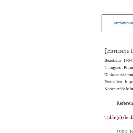
Anthonomi
[
Estienne
R
Beaulieux, 1904 
2 langues :
Fran
Notice
anthonom
Permalien : http
Notice créée le 
Référen
Table(s) de d
1904.
B