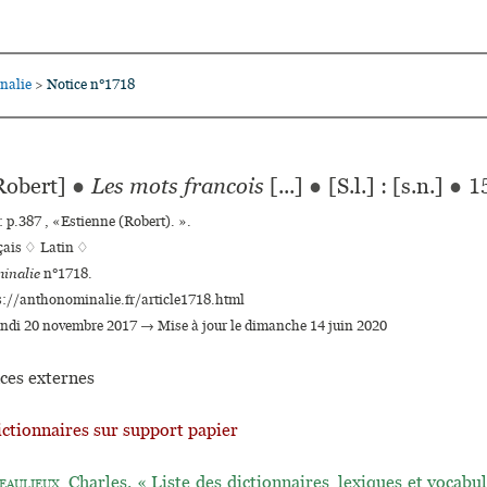
nalie
Notice n°1718
>
obert]
●
Les mots francois
[...]
●
[S.l.] : [s.n.]
●
1
: p.387 , «Estienne (Robert). ».
çais ♢
Latin ♢
inalie
n°1718.
s://anthonominalie.fr/article1718.html
lundi 20 novembre 2017 → Mise à jour le dimanche 14 juin 2020
ces externes
ictionnaires sur support papier
eaulieux
, Charles. « Liste des dictionnaires, lexiques et vocabul