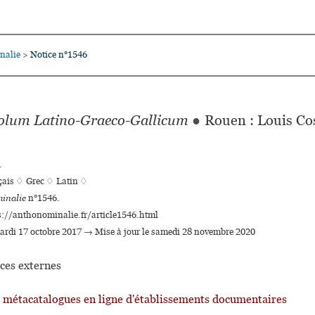
nalie
Notice n°1546
>
iolum Latino-Graeco-Gallicum
●
Rouen : Louis Co
.
çais ♢
Grec ♢
Latin ♢
inalie
n°1546.
s://anthonominalie.fr/article1546.html
mardi 17 octobre 2017 → Mise à jour le samedi 28 novembre 2020
ces externes
t métacatalogues en ligne d'établissements documentaires