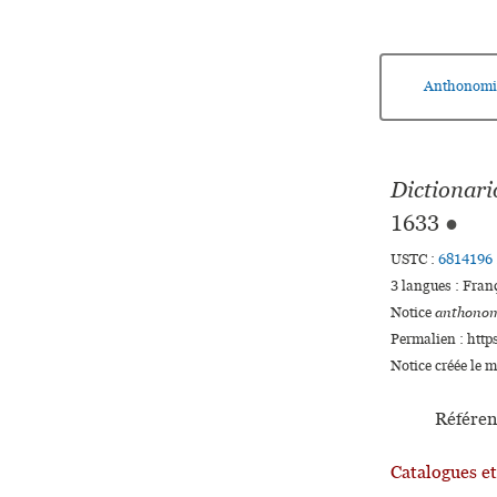
Anthonomi
Dictionar
1633
●
USTC :
6814196
3 langues :
Fran
Notice
anthonom
Permalien : http
Notice créée le 
Référen
Catalogues e