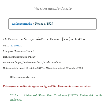
Anthonominalie
Notice n°1529
>
Dictionnaire français-latin
●
Douai : [s.n.]
●
1647
●
USTC :
1119052
.
2 langues :
Français ♢
Latin ♢
Notice
anthonominalie
n°1529.
Permalien : https://anthonominalie.fr/article1529.html
Notice créée le mardi 17 octobre 2017 → Mise à jour le jeudi 22 octobre 2020
Références externes
Catalogues et métacatalogues en ligne d'établissements documentaires
2011-.... .
Universal Short Title Catalogue
(USTC). Université de St
Andrews.