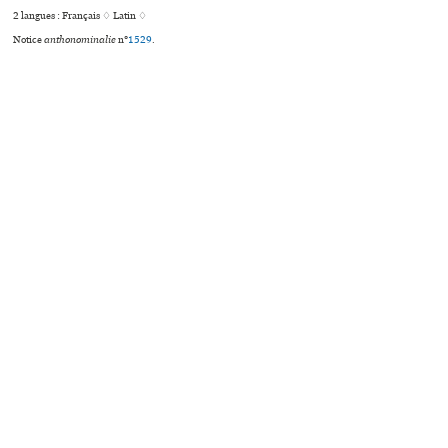
2 langues :
Français ♢
Latin ♢
Notice
anthonominalie
n°
1529
.