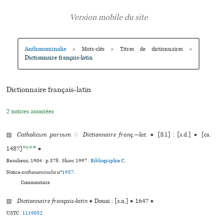
Anthonominalie
>
Mots-clés
>
Titres de dictionnaires
>
Dictionnaire français-latin
Dictionnaire français-latin
2 notices associées
▨
Catholicum parvum
♢
Dictionnaire franç.—lat.
●
[S.l.] : [s.d.]
●
[ca.
Big1848
1487]
●
Beaulieux, 1904 : p.378 . Shaw, 1997 :
Bibliographie C.
Notice
anthonominalie
n°
1957
.
Commentaire
▨
Dictionnaire français-latin
●
Douai : [s.n.]
●
1647
●
USTC :
1119052
.