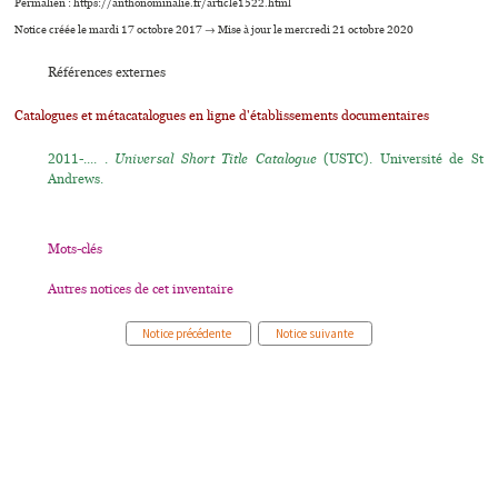
Permalien : https://anthonominalie.fr/article1522.html
Notice créée le mardi 17 octobre 2017 → Mise à jour le mercredi 21 octobre 2020
Références externes
Catalogues et métacatalogues en ligne d'établissements documentaires
2011-.... .
Universal Short Title Catalogue
(USTC). Université de St
Andrews.
Mots-clés
Autres notices de cet inventaire
Notice précédente
Notice suivante