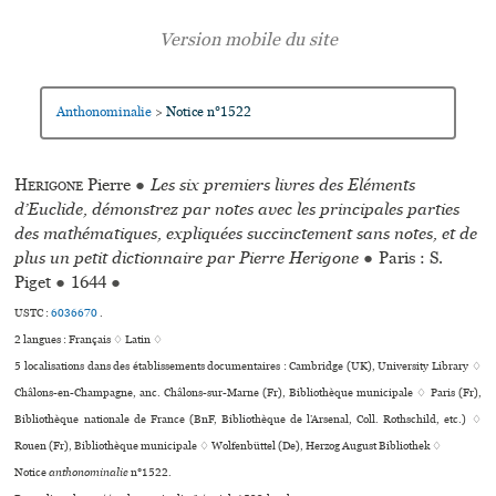
Anthonominalie
Notice n°1522
>
Herigone
Pierre
●
Les six premiers livres des Eléments
d’Euclide, démonstrez par notes avec les principales parties
des mathématiques, expliquées succinctement sans notes, et de
plus un petit dictionnaire par Pierre Herigone
●
Paris : S.
Piget
●
1644
●
USTC :
6036670
.
2 langues :
Français ♢
Latin ♢
5 localisations dans des établissements documentaires : Cambridge (UK), University Library ♢
Châlons-en-Champagne, anc. Châlons-sur-Marne (Fr), Bibliothèque muni­ci­pale ♢ Paris (Fr),
Bibliothèque nationale de France (BnF, Bibliothèque de l’Arsenal, Coll. Rothschild, etc.) ♢
Rouen (Fr), Bibliothèque muni­ci­pale ♢ Wolfenbüttel (De), Herzog August Bibliothek ♢
Notice
anthonominalie
n°1522.