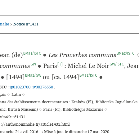
nalie
Notice n°1431
>
BMaz/ISTC
BMaz/ISTC
ean (de)
●
Les Proverbes communs
GW
[!?]
GW/ISTC
s communes
●
Paris
: Michel Le Noir
, Jea
BMaz/GW
BMaz/ISTC
●
[1494]
ou [ca. 1494]
●
ISTC :
ip01023700
,
iv00276550
.
çais ♢
Latin ♢
dans des établissements documentaires : Kraków (Pl), Biblioteka Jagiellons
(anc. British Museum) ♢ Paris (Fr), Bibliothèque Mazarine ♢
inalie
n°1431.
s://anthonominalie.fr/article1431.html
dimanche 24 avril 2016 → Mise à jour le dimanche 17 mai 2020