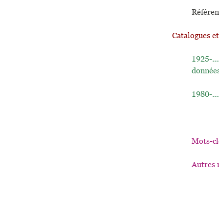
Référen
Catalogues e
1925-..
données
1980-...
Mots-cl
Autres 