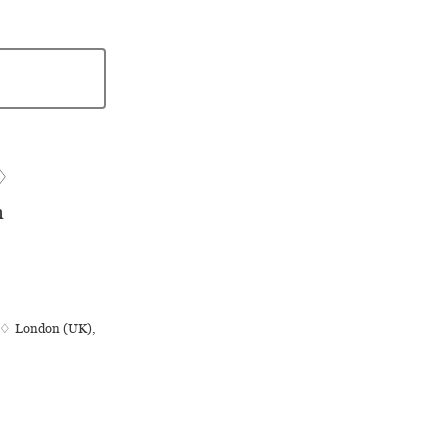
♢
n
ka ♢ London (UK),