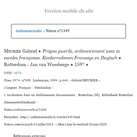
Anthonominalie
Notice n°1349
>
Meurier
Gabriel
●
Propos puerils, ordinairement usez es
escoles françoises. Kinderredenen Fransoys en Duytsch
●
Rotterdam : Jan van Waesberge
●
1597
●
USTC :
4373
.
Claes, 1974 : n°338 . Lindemann, 1994 : p.644 , «Gabriel MEURIER ».
2 langues :
Français ♢
Néerlandais ♢
1 localisation dans un établissement documentaire : Rotterdam (Nl), Bibliotheek Rotterdam
(Gemeentebibliotheek) ♢
Notice
anthonominalie
n°1349.
Permalien : https://anthonominalie.fr/article1349.html
Notice créée le mardi 14 juillet 2015 → Mise à jour le vendredi 26 juin 2020
Références externes