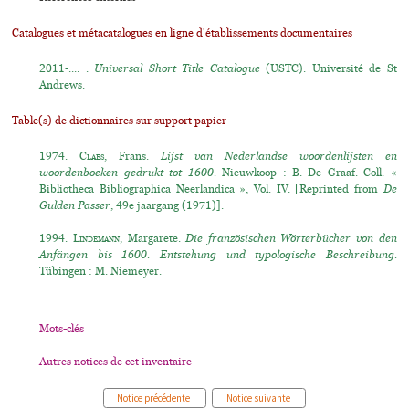
Catalogues et métacatalogues en ligne d'établissements documentaires
2011-.... .
Universal Short Title Catalogue
(USTC). Université de St
Andrews.
Table(s) de dictionnaires sur support papier
1974.
Claes
, Frans.
Lijst van Nederlandse woordenlijsten en
woordenboeken gedrukt tot 1600.
Nieuwkoop : B. De Graaf. Coll. «
Bibliotheca Bibliographica Neerlandica », Vol. IV. [Reprinted from
De
Gulden Passer
, 49e jaargang (1971)].
1994.
Lindemann
, Margarete.
Die französischen Wörterbücher von den
Anfängen bis 1600. Entstehung und typologische Beschreibung.
Tübingen : M. Niemeyer.
Mots-clés
Autres notices de cet inventaire
Notice précédente
Notice suivante