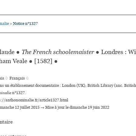
nalie
Notice n°1327
>
laude
●
The French schoolemaister
●
Londres : Wi
ham Veale
●
[1582]
●
ais ♢
Français ♢
ans un établissement documentaire : London (UK), British Library (anc. Brit
inalie
n°1327.
s://anthonominalie.fr/article1327.html
dimanche 12 juillet 2015 → Mise à jour le dimanche 19 juin 2022
taire