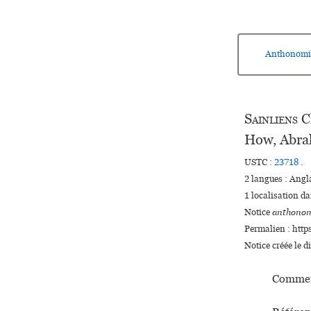
Anthonomi
Sainliens
C
How, Abra
USTC :
23718
.
2 langues :
Angl
1 localisation d
Notice
anthonom
Permalien : http
Notice créée le 
Commen