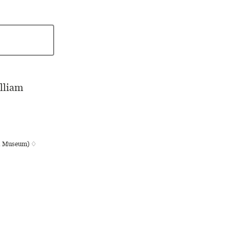
lliam
ish Museum) ♢