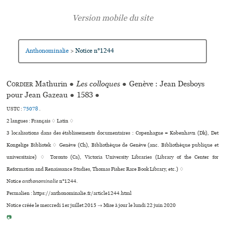
Anthonominalie
Notice n°1244
>
Cordier
Mathurin
●
Les colloques
●
Genève : Jean Desboys
pour Jean Gazeau
●
1583
●
USTC :
75078
.
2 langues :
Français ♢
Latin ♢
3 localisations dans des établissements documentaires : Copenhague = København (Dk), Det
Kongelige Bibliotek ♢ Genève (Ch), Bibliothèque de Genève (anc. Bibliothèque publi­que et
uni­ver­si­taire) ♢ Toronto (Ca), Victoria University Libraries (Library of the Center for
Reformation and Renaissance Studies, Thomas Fisher Rare Book Library, etc.) ♢
Notice
anthonominalie
n°1244.
Permalien : https://anthonominalie.fr/article1244.html
Notice créée le mercredi 1er juillet 2015 → Mise à jour le lundi 22 juin 2020
📷