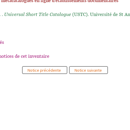
t métacatalogues en ligne d'établissements documentaires
. .
Universal Short Title Catalogue
(USTC). Université de St A
és
notices de cet inventaire
Notice précédente
Notice suivante