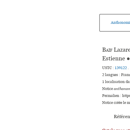
Anthonomi
Baïf
Lazare
Estienne
●
USTC :
139122
.
2 langues :
Fran
1 localisation d
Notice
anthonom
Permalien : http
Notice créée le 
Référen