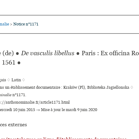
nalie
Notice n°1171
>
 (de)
●
De vasculis libellus
●
Paris : Ex officina R
1561
●
çais ♢
Latin ♢
ans un établissement documentaire : Kraków (Pl), Biblioteka Jagiellonska ♢
inalie
n°1171.
s://anthonominalie.fr/article1171.html
mercredi 10 juin 2015 → Mise à jour le mardi 9 juin 2020
ces externes