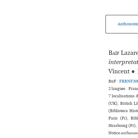
Anthonomi
Baïf
Lazare
interpreta
Vincent
●
BnF :
FRBNF30
2 langues :
Fran
7 localisations 
(UK), British L
(Biblioteca His
Paris (Fr), Bib
Strasbourg (Fr), 
Notice
anthonom