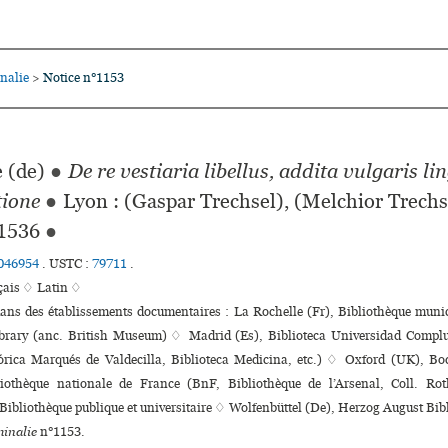
nalie
Notice n°1153
>
 (de)
●
De re vestiaria libellus, addita vulgaris li
tione
●
Lyon : (Gaspar Trechsel), (Melchior Trechs
1536
●
046954
.
USTC :
79711
.
çais ♢
Latin ♢
dans des établissements documentaires : La Rochelle (Fr), Bibliothèque muni
ibrary (anc. British Museum) ♢ Madrid (Es), Biblioteca Universidad Compl
tórica Marqués de Valdecilla, Biblioteca Medicina, etc.) ♢ Oxford (UK), Bo
liothèque nationale de France (BnF, Bibliothèque de l’Arsenal, Coll. Rot
Bibliothèque publi­que et uni­ver­si­taire ♢ Wolfenbüttel (De), Herzog August Bi
inalie
n°1153.