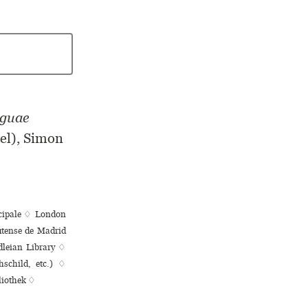
nguae
el), Simon
­ci­pale ♢ London
utense de Madrid
dleian Library ♢
hschild, etc.) ♢
bliothek ♢