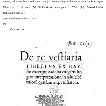
Cousin, collection dite « Richelieu », etc.) ♢ Poitiers (Fr), Médiathèque muni­ci­pale François
Mitterrand ♢ Soissons (Fr), Bibliothèque muni­ci­pale ♢ Wien (At), Österreichische
Nationalbibliothek ♢
Notice
anthonominalie
n°
1143
.
📷
Commentaire