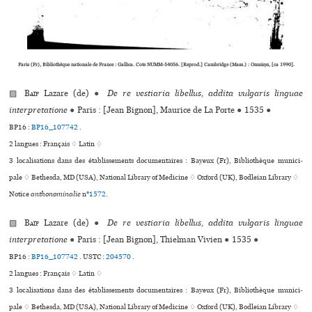
Paris (Fr), Bibliothèque nationale de France : Gallica. Cote NUMM-54056. [Reprod.] Cambridge (Mass.) : Omnisys, [ca 1990].
▨
Baïf
Lazare (de)
●
De re vestiaria libellus, addita vulgaris linguae
interpretatione
●
Paris : [Jean Bignon], Maurice de La Porte
●
1535
●
BP16 :
BP16_107742
.
2 langues :
Français ♢
Latin ♢
3 localisations dans des établissements documentaires : Bayeux (Fr), Bibliothèque muni­ci­
pale ♢ Bethesda, MD (USA), National Library of Medicine ♢ Oxford (UK), Bodleian Library ♢
Notice
anthonominalie
n°
1572
.
▨
Baïf
Lazare (de)
●
De re vestiaria libellus, addita vulgaris linguae
interpretatione
●
Paris : [Jean Bignon], Thielman Vivien
●
1535
●
BP16 :
BP16_107742
.
USTC :
204570
.
2 langues :
Français ♢
Latin ♢
3 localisations dans des établissements documentaires : Bayeux (Fr), Bibliothèque muni­ci­
pale ♢ Bethesda, MD (USA), National Library of Medicine ♢ Oxford (UK), Bodleian Library ♢