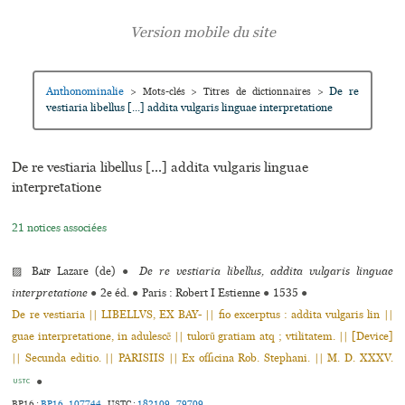
Anthonominalie
De re
>
Mots-clés
>
Titres de dictionnaires
>
vestiaria libellus [...] addita vulgaris linguae interpretatione
De re vestiaria libellus [...] addita vulgaris linguae
interpretatione
21 notices associées
▨
Baïf
Lazare (de)
●
De re vestiaria libellus, addita vulgaris linguae
interpretatione
●
2e éd.
●
Paris : Robert I Estienne
●
1535
●
De re vestiaria || LIBELLVS, EX BAY- || fio excerptus : addita vulgaris lin ||
guae interpretatione, in adulescẽ || tulorũ gratiam atq ; vtilitatem. || [Device]
|| Secunda editio. || PARISIIS || Ex officina Rob. Stephani. || M. D. XXXV.
●
USTC
BP16 :
BP16_107744
.
USTC :
182109
,
79709
.