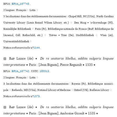
BP16 :
BP16_107743
.
2 langues :
Français ♢
Latin ♢
5 localisations dans des établissements documentaires : Chapel Hill, NC (USA), North Carolina
University Library (Louis Round Wilson Library, etc.) ♢ Den Haag = ’s-Gravenhage (Nl),
Koninklijke Bibliotheek ♢ Paris (Fr), Bibliothèque nationale de France (BnF, Bibliothèque de
l’Arsenal, Coll. Rothschild, etc.) ♢ Trèves = Trier (De), Stadtbibliothek ♢ Wien (At),
Universitätsbibliothek ♢
Notice
anthonominalie
n°
1144
.
▨
Baïf
Lazare (de)
●
De re vestiaria libellus, addita vulgaris linguae
interpretatione
●
Paris : [Jean Bignon], Pierre Regnault
●
1535
●
BP16 :
BP16_107742
.
USTC :
185513
.
2 langues :
Français ♢
Latin ♢
3 localisations dans des établissements documentaires : Bayeux (Fr), Bibliothèque muni­ci­
pale ♢ Bethesda, MD (USA), National Library of Medicine ♢ Oxford (UK), Bodleian Library ♢
Notice
anthonominalie
n°
1573
.
▨
Baïf
Lazare (de)
●
De re vestiaria libellus, addita vulgaris linguae
interpretatione
●
Paris : [Jean Bignon], Ambroise Girault
●
1535
●