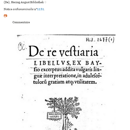
(De), Herzog August Bibliothek ♢
Notice
anthonominalie
n°
1151
.
📷
Commentaire