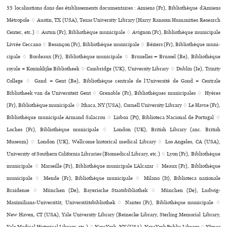
55 localisations dans des établissements documentaires : Amiens (Fr), Bibliothèque d’Amiens
Métropole ♢ Austin, TX (USA), Texas University Library (Harry Ransom Humanities Research
Center, etc.) ♢ Autun (Fr), Bibliothèque muni­ci­pale ♢ Avignon (Fr), Bibliothèque muni­ci­pale
Livrée Ceccano ♢ Besançon (Fr), Bibliothèque muni­ci­pale ♢ Béziers (Fr), Bibliothèque muni­
ci­pale ♢ Bordeaux (Fr), Bibliothèque muni­ci­pale ♢ Bruxelles = Brussel (Be), Bibliothèque
royale = Koninklijke Bibliotheek ♢ Cambridge (UK), University Library ♢ Dublin (Ie), Trinity
College ♢ Gand = Gent (Be), Bibliothèque centrale de l’Université de Gand = Centrale
Bibliotheek van de Universiteit Gent ♢ Grenoble (Fr), Bibliothèques muni­ci­pa­les ♢ Hyères
(Fr), Bibliothèque muni­ci­pale ♢ Ithaca, NY (USA), Cornell University Library ♢ Le Havre (Fr),
Bibliothèque muni­ci­pale Armand Salacrou ♢ Lisboa (Pt), Biblioteca Nacional de Portugal ♢
Loches (Fr), Bibliothèque muni­ci­pale ♢ London (UK), British Library (anc. British
Museum) ♢ London (UK), Wellcome his­to­ri­cal medi­cal Library ♢ Los Angeles, CA (USA),
University of Southern California Libraries (Biomedical Library, etc.) ♢ Lyon (Fr), Bibliothèque
muni­ci­pale ♢ Marseille (Fr), Bibliothèque muni­ci­pale L’Alcazar ♢ Meaux (Fr), Bibliothèque
muni­ci­pale ♢ Mende (Fr), Bibliothèque muni­ci­pale ♢ Milano (It), Biblioteca nazio­nale
Braidense ♢ München (De), Bayerische Staatsbibliothek ♢ München (De), Ludwig-
Maximilians-Universität, Universitätsbibliothek ♢ Nantes (Fr), Bibliothèque muni­ci­pale ♢
New Haven, CT (USA), Yale University Library (Beinecke Library, Sterling Memorial Library,
Yale Medical Historical Library, etc.) ♢ New York, NY (USA), New York Public Library ♢ Nîmes