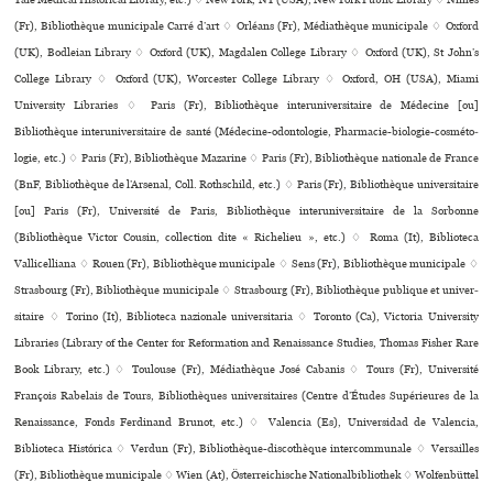
(Fr), Bibliothèque muni­ci­pale Carré d’art ♢ Orléans (Fr), Médiathèque muni­ci­pale ♢ Oxford
(UK), Bodleian Library ♢ Oxford (UK), Magdalen College Library ♢ Oxford (UK), St John’s
College Library ♢ Oxford (UK), Worcester College Library ♢ Oxford, OH (USA), Miami
University Libraries ♢ Paris (Fr), Bibliothèque inte­ru­ni­ver­si­taire de Médecine [ou]
Bibliothèque inte­ru­ni­ver­si­taire de santé (Médecine-odon­to­lo­gie, Pharmacie-bio­lo­gie-cos­mé­to­
lo­gie, etc.) ♢ Paris (Fr), Bibliothèque Mazarine ♢ Paris (Fr), Bibliothèque nationale de France
(BnF, Bibliothèque de l’Arsenal, Coll. Rothschild, etc.) ♢ Paris (Fr), Bibliothèque uni­ver­si­taire
[ou] Paris (Fr), Université de Paris, Bibliothèque inte­ru­ni­ver­si­taire de la Sorbonne
(Bibliothèque Victor Cousin, collection dite « Richelieu », etc.) ♢ Roma (It), Biblioteca
Vallicelliana ♢ Rouen (Fr), Bibliothèque muni­ci­pale ♢ Sens (Fr), Bibliothèque muni­ci­pale ♢
Strasbourg (Fr), Bibliothèque muni­ci­pale ♢ Strasbourg (Fr), Bibliothèque publi­que et uni­ver­
si­taire ♢ Torino (It), Biblioteca nazio­nale uni­ver­si­ta­ria ♢ Toronto (Ca), Victoria University
Libraries (Library of the Center for Reformation and Renaissance Studies, Thomas Fisher Rare
Book Library, etc.) ♢ Toulouse (Fr), Médiathèque José Cabanis ♢ Tours (Fr), Université
François Rabelais de Tours, Bibliothèques uni­ver­si­tai­res (Centre d’Études Supérieures de la
Renaissance, Fonds Ferdinand Brunot, etc.) ♢ Valencia (Es), Universidad de Valencia,
Biblioteca Histórica ♢ Verdun (Fr), Bibliothèque-dis­co­thè­que inter­com­mu­nale ♢ Versailles
(Fr), Bibliothèque muni­ci­pale ♢ Wien (At), Österreichische Nationalbibliothek ♢ Wolfenbüttel