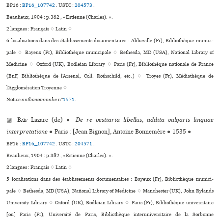
BP16 :
BP16_107742
.
USTC :
204573
.
Beaulieux, 1904 : p.382 , «Estienne (Charles). ».
2 langues :
Français ♢
Latin ♢
6 localisations dans des établissements documentaires : Abbeville (Fr), Bibliothèque muni­ci­
pale ♢ Bayeux (Fr), Bibliothèque muni­ci­pale ♢ Bethesda, MD (USA), National Library of
Medicine ♢ Oxford (UK), Bodleian Library ♢ Paris (Fr), Bibliothèque nationale de France
(BnF, Bibliothèque de l’Arsenal, Coll. Rothschild, etc.) ♢ Troyes (Fr), Médiathèque de
l’Agglomération Troyenne ♢
Notice
anthonominalie
n°
1571
.
▨
Baïf
Lazare (de)
●
De re vestiaria libellus, addita vulgaris linguae
interpretatione
●
Paris : [Jean Bignon], Antoine Bonnemère
●
1535
●
BP16 :
BP16_107742
.
USTC :
204571
.
Beaulieux, 1904 : p.382 , «Estienne (Charles). ».
2 langues :
Français ♢
Latin ♢
5 localisations dans des établissements documentaires : Bayeux (Fr), Bibliothèque muni­ci­
pale ♢ Bethesda, MD (USA), National Library of Medicine ♢ Manchester (UK), John Rylands
University Library ♢ Oxford (UK), Bodleian Library ♢ Paris (Fr), Bibliothèque uni­ver­si­taire
[ou] Paris (Fr), Université de Paris, Bibliothèque inte­ru­ni­ver­si­taire de la Sorbonne