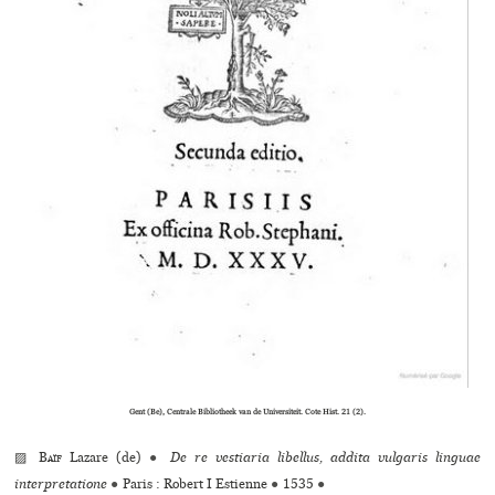
Gent (Be), Centrale Bibliotheek van de Universiteit. Cote Hist. 21 (2).
▨
Baïf
Lazare (de)
●
De re vestiaria libellus, addita vulgaris linguae
interpretatione
●
Paris : Robert I Estienne
●
1535
●