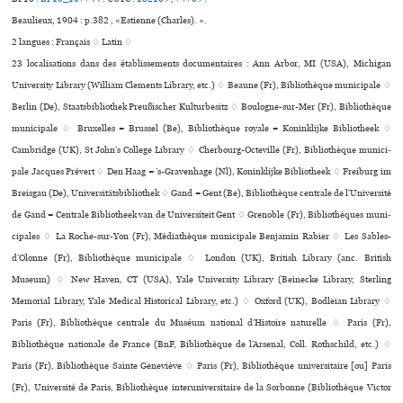
Beaulieux, 1904 : p.382 , «Estienne (Charles). ».
2 langues :
Français ♢
Latin ♢
23 localisations dans des établissements documentaires : Ann Arbor, MI (USA), Michigan
University Library (William Clements Library, etc.) ♢ Beaune (Fr), Bibliothèque muni­ci­pale ♢
Berlin (De), Staatsbibliothek Preußischer Kulturbesitz ♢ Boulogne-sur-Mer (Fr), Bibliothèque
muni­ci­pale ♢ Bruxelles = Brussel (Be), Bibliothèque royale = Koninklijke Bibliotheek ♢
Cambridge (UK), St John’s College Library ♢ Cherbourg-Octeville (Fr), Bibliothèque muni­ci­
pale Jacques Prévert ♢ Den Haag = ’s-Gravenhage (Nl), Koninklijke Bibliotheek ♢ Freiburg im
Breisgau (De), Universitätsbibliothek ♢ Gand = Gent (Be), Bibliothèque centrale de l’Université
de Gand = Centrale Bibliotheek van de Universiteit Gent ♢ Grenoble (Fr), Bibliothèques muni­
ci­pa­les ♢ La Roche-sur-Yon (Fr), Médiathèque muni­ci­pale Benjamin Rabier ♢ Les Sables-
d’Olonne (Fr), Bibliothèque muni­ci­pale ♢ London (UK), British Library (anc. British
Museum) ♢ New Haven, CT (USA), Yale University Library (Beinecke Library, Sterling
Memorial Library, Yale Medical Historical Library, etc.) ♢ Oxford (UK), Bodleian Library ♢
Paris (Fr), Bibliothèque cen­trale du Muséum natio­nal d’Histoire natu­relle ♢ Paris (Fr),
Bibliothèque nationale de France (BnF, Bibliothèque de l’Arsenal, Coll. Rothschild, etc.) ♢
Paris (Fr), Bibliothèque Sainte Geneviève ♢ Paris (Fr), Bibliothèque uni­ver­si­taire [ou] Paris
(Fr), Université de Paris, Bibliothèque inte­ru­ni­ver­si­taire de la Sorbonne (Bibliothèque Victor