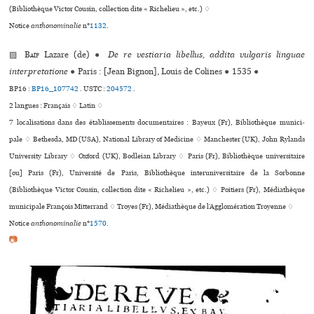
(Bibliothèque Victor Cousin, collection dite « Richelieu », etc.) ♢
Notice
anthonominalie
n°
1132
.
▨
Baïf
Lazare (de)
●
De re vestiaria libellus, addita vulgaris linguae
interpretatione
●
Paris : [Jean Bignon], Louis de Colines
●
1535
●
BP16 :
BP16_107742
.
USTC :
204572
.
2 langues :
Français ♢
Latin ♢
7 localisations dans des établissements documentaires : Bayeux (Fr), Bibliothèque muni­ci­
pale ♢ Bethesda, MD (USA), National Library of Medicine ♢ Manchester (UK), John Rylands
University Library ♢ Oxford (UK), Bodleian Library ♢ Paris (Fr), Bibliothèque uni­ver­si­taire
[ou] Paris (Fr), Université de Paris, Bibliothèque inte­ru­ni­ver­si­taire de la Sorbonne
(Bibliothèque Victor Cousin, collection dite « Richelieu », etc.) ♢ Poitiers (Fr), Médiathèque
muni­ci­pale François Mitterrand ♢ Troyes (Fr), Médiathèque de l’Agglomération Troyenne ♢
Notice
anthonominalie
n°
1570
.
📷