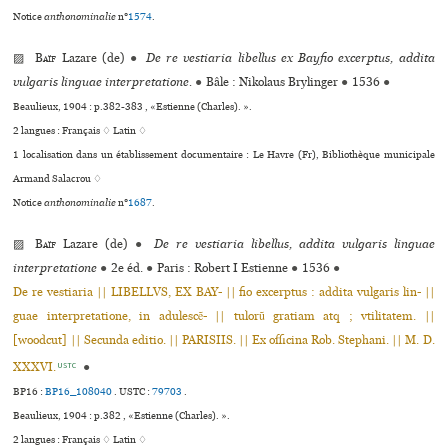
Notice
anthonominalie
n°
1574
.
▨
Baïf
Lazare (de)
●
De re vestiaria libellus ex Bayfio excerptus, addita
vulgaris linguae interpretatione.
●
Bâle : Nikolaus Brylinger
●
1536
●
Beaulieux, 1904 : p.382-383 , «Estienne (Charles). ».
2 langues :
Français ♢
Latin ♢
1 localisation dans un établissement documentaire : Le Havre (Fr), Bibliothèque muni­ci­pale
Armand Salacrou ♢
Notice
anthonominalie
n°
1687
.
▨
Baïf
Lazare (de)
●
De re vestiaria libellus, addita vulgaris linguae
interpretatione
●
2e éd.
●
Paris : Robert I Estienne
●
1536
●
De re vestiaria || LIBELLVS, EX BAY- || fio excerptus : addita vulgaris lin- ||
guae interpretatione, in adulescẽ- || tulorũ gratiam atq ; vtilitatem. ||
[woodcut] || Secunda editio. || PARISIIS. || Ex officina Rob. Stephani. || M. D.
XXXVI.
●
USTC
BP16 :
BP16_108040
.
USTC :
79703
.
Beaulieux, 1904 : p.382 , «Estienne (Charles). ».
2 langues :
Français ♢
Latin ♢