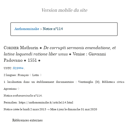
Anthonominalie
Notice n°114
>
Cordier
Mathurin
●
De corrupti sermonis emendatione, et
latine loquendi ratione liber unus
●
Venise : Giovanni
Padovano
●
1551
●
USTC :
823994
.
2 langues :
Français ♢
Latin ♢
1 localisation dans un établissement documentaire : Ventimiglia (It), Biblioteca civica
Aprosiana ♢
Notice
anthonominalie
n°114.
Permalien : https://anthonominalie.fr/article114.html
Notice créée le lundi 2 mars 2015 → Mise à jour le dimanche 31 mai 2020
Références externes