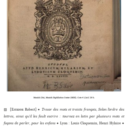
Munich (De), Munich DigitiZation Center (MDZ). Cote 4 L.lat.f. 20 b.
▨ [
Estienne
Robert]
●
Tresor des mots et traicts françois, Selon l’ordre des
let­tres, ainsi qu’il les fault escrire : tour­nez en latin par plu­sieurs mots et
façons de parler, pour les enfans
●
Lyon : Louis Cloquemin, Henri Hylaire
●