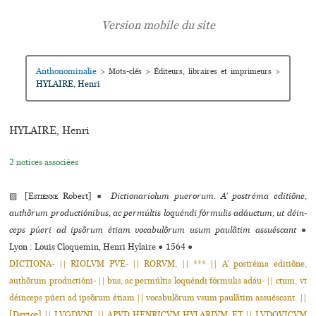
Anthonominalie
>
Mots-clés
>
Éditeurs, libraires et imprimeurs
>
HYLAIRE, Henri
HYLAIRE, Henri
2 notices associées
▨ [
Estienne
Robert]
●
Dictionariolum puerorum. A’ pos­tréma edi­tiõne,
authõ­rum pro­duc­tiónibus, ac permúl­tis loquéndi fór­mu­lis adáuctum, ut déin­
ceps púeri ad ipsõ­rum étiam voca­bulõ­rum usum paulã­tim assués­cant
●
Lyon : Louis Cloquemin, Henri Hylaire
●
1564
●
DICTIONA- || RIOLVM PVE- || RORVM, || *** || A’ postréma editiõne,
authõrum productióni- || bus, ac permúltis loquéndi fórmulis adáu- || ctum, vt
déinceps púeri ad ipsõrum étiam || vocabulõrum vsum paulãtim assuéscant. ||
[Device] || LVGDVNI, || APVD HENRICVM HYLARIVM, ET || LVDOVICVM