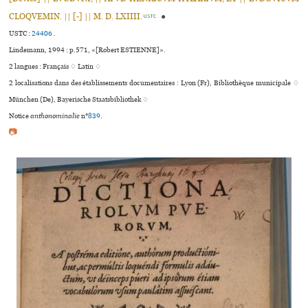
CLOQVEMIN. || [-] || M. D. LXIIII.
●
USTC
USTC :
24406
.
Lindemann, 1994 : p.571, «[Robert ESTIENNE]».
2 langues :
Français ♢
Latin ♢
2 localisations dans des établissements documentaires : Lyon (Fr), Bibliothèque muni­ci­pale ♢
München (De), Bayerische Staatsbibliothek ♢
Notice
anthonominalie
n°
839
.
📷