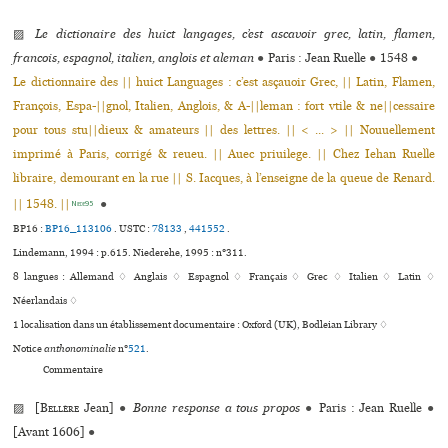
▨
Le dictionaire des huict langages, c’est ascavoir grec, latin, flamen,
francois, espagnol, italien, anglois et aleman
●
Paris : Jean Ruelle
●
1548
●
Le dictionnaire des || huict Languages : c’est asçauoir Grec, || Latin, Flamen,
François, Espa-||gnol, Italien, Anglois, & A-||leman : fort vtile & ne­||cessaire
pour tous stu||dieux & amateurs || des lettres. || < ... > || Nouuelle­ment
imprimé à Paris, corrigé & reueu. || Auec priuilege. || Chez Iehan Ruelle
libraire, demourant en la rue || S. Iacques, à l’enseigne de la queue de Renard.
|| 1548. ||
●
Niede95
BP16 :
BP16_113106
.
USTC :
78133
,
441552
.
Lindemann, 1994 : p.615. Niederehe, 1995 : n°311.
8 langues :
Allemand ♢
Anglais ♢
Espagnol ♢
Français ♢
Grec ♢
Italien ♢
Latin ♢
Néerlandais ♢
1 localisation dans un établissement documentaire : Oxford (UK), Bodleian Library ♢
Notice
anthonominalie
n°
521
.
Commentaire
▨ [
Bellère
Jean]
●
Bonne response a tous propos
●
Paris : Jean Ruelle
●
[Avant 1606]
●