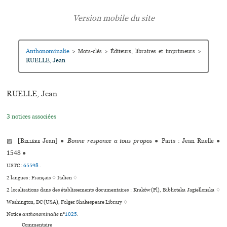
Anthonominalie
>
Mots-clés
>
Éditeurs, libraires et imprimeurs
>
RUELLE, Jean
RUELLE, Jean
3 notices associées
▨ [
Bellère
Jean]
●
Bonne responce a tous propos
●
Paris : Jean Ruelle
●
1548
●
USTC :
65598
.
2 langues :
Français ♢
Italien ♢
2 localisations dans des établissements documentaires : Kraków (Pl), Biblioteka Jagiellonska ♢
Washington, DC (USA), Folger Shakespeare Library ♢
Notice
anthonominalie
n°
1025
.
Commentaire