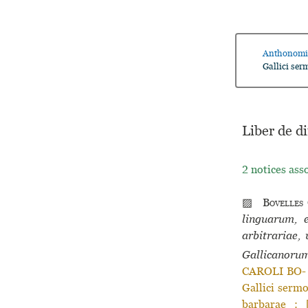
Anthonomi
Gallici ser
Liber de d
2 notices ass
▨
Bovelles
linguarum, e
arbitrariae,
Gallicanoru
CAROLI BO- |
Gallici sermo
barbarae : 