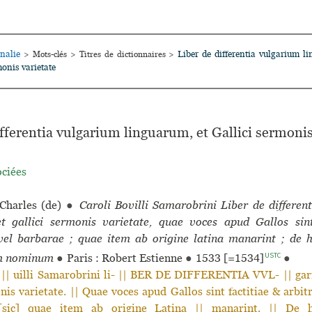
nalie
Liber de differentia vulgarium l
>
Mots-clés
>
Titres de dictionnaires
>
monis varietate
ifferentia vulgarium linguarum, et Gallici sermonis
ociées
Charles (de)
●
Caroli Bovilli Samarobrini Liber de differen
t gallici sermonis varietate, quae voces apud Gallos sint
 vel barbarae ; quae item ab origine latina manarint ; de h
USTC
m nominum
●
Paris : Robert Estienne
●
1533 [=1534]
●
| uilli Samarobrini li- || BER DE DIFFERENTIA VVL- || gari
nis varietate. || Quae voces apud Gallos sint factitiae & arbitra
[sic] quae item ab origine Latina || manarint. || De ha