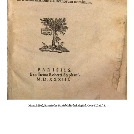
Munich (De), Bayerische Staatsbibliothek digital. Cote 4 L.lat.f. 3.