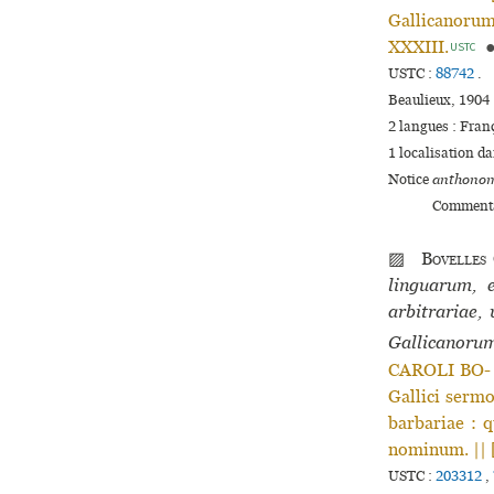
Gallicanorum 
XXXIII.
USTC
USTC :
88742
.
Beaulieux, 1904 :
2 langues :
Fran
1 localisation d
Notice
anthonom
Commenta
▨
Bovelles
linguarum, e
arbitrariae,
Gallicanoru
CAROLI BO- |
Gallici sermo
barbariae : 
nominum. || [
USTC :
203312
,