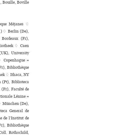
 Bouille, Boville
thèque Méjanes ♢
) ♢ Berlin (De),
♢ Bordeaux (Fr),
bliotheek ♢ Caen
(UK), University
 ♢ Copenhague =
r), Bibliothèque
thek ♢ Ithaca, NY
 (Pt), Biblioteca
(Fr), Faculté de
ationale Lénine =
 ♢ München (De),
teca General de
 de l’Institut de
Fr), Bibliothèque
oll. Rothschild,