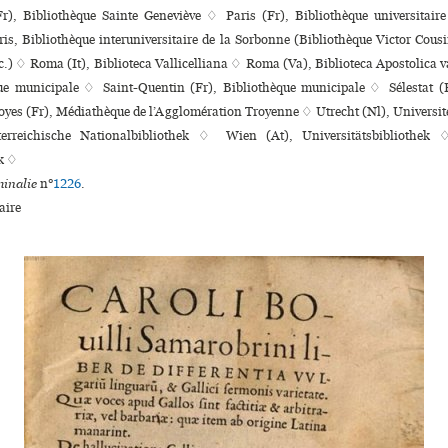
r), Bibliothèque Sainte Geneviève ♢ Paris (Fr), Bibliothèque uni­ver­si­taire
is, Bibliothèque inte­ru­ni­ver­si­taire de la Sorbonne (Bibliothèque Victor Cousi
tc.) ♢ Roma (It), Biblioteca Vallicelliana ♢ Roma (Va), Biblioteca Apostolica
ue muni­ci­pale ♢ Saint-Quentin (Fr), Bibliothèque muni­ci­pale ♢ Sélestat (
royes (Fr), Médiathèque de l’Agglomération Troyenne ♢ Utrecht (Nl), Universit
erreichische Nationalbibliothek ♢ Wien (At), Universitätsbibliothek
k ♢
inalie
n°
1226
.
ire