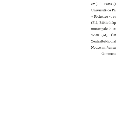
etc.) ♢ Paris (F
Université de Par
« Richelieu », e
(Fr), Bibliothèq
muni­ci­pale ♢ T
Wien (At), Öst
Zentralbibliothe
Notice
anthonom
Commenta