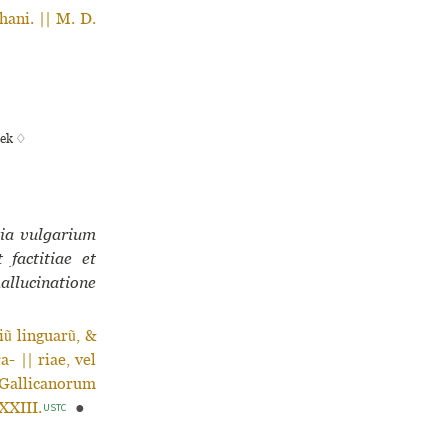
hani. || M. D.
hek ♢
tia vulgarium
 factitiae et
allucinatione
ũ linguarũ, &
- || riae, vel
 Gallicanorum
XXIII.
●
USTC