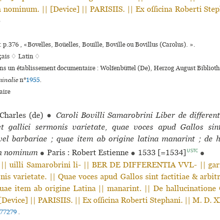
nominum. || [Device] || PARISIIS. || Ex officina Roberti Step
●
 p.376 , «Bovelles, Boüelles, Bouille, Boville ou Bovillus (Carolus). ».
çais ♢
Latin ♢
ans un établissement documentaire : Wolfenbüttel (De), Herzog August Bibliot
inalie
n°
1955
.
ire
Charles (de)
●
Caroli Bovilli Samarobrini Liber de differen
t gallici sermonis varietate, quae voces apud Gallos sint
 vel barbariae ; quae item ab origine latina manarint ; de h
USTC
m nominum
●
Paris : Robert Estienne
●
1533 [=1534]
●
| uilli Samarobrini li- || BER DE DIFFERENTIA VVL- || gari
nis varietate. || Quae voces apud Gallos sint factitiae & arbitra
quae item ab origine Latina || manarint. || De hallucinatione
Device] || PARISIIS. || Ex officina Roberti Stephani. || M. D. X
77279
.