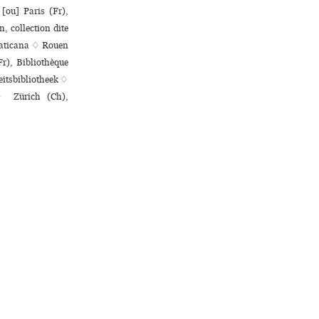
 [ou] Paris (Fr),
n, collection dite
 vaticana ♢ Rouen
Fr), Bibliothèque
eitsbibliotheek ♢
 ♢ Zürich (Ch),