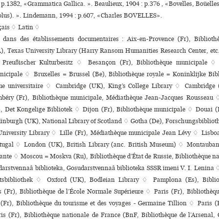
 p.1382, «Grammatica Gallica. ». Beaulieux, 1904 : p.376 , «Bovelles, Boüelles,
rolus). ». Lindemann, 1994 : p.607, «Charles BOVELLES».
çais ♢
Latin ♢
s dans des établissements documentaires : Aix-en-Provence (Fr), Biblio
), Texas University Library (Harry Ransom Humanities Research Center, etc.
k Preußischer Kulturbesitz ♢ Besançon (Fr), Bibliothèque muni­ci­pale 
ni­ci­pale ♢ Bruxelles = Brussel (Be), Bibliothèque royale = Koninklijke Bi
que uni­ver­si­taire ♢ Cambridge (UK), King’s College Library ♢ Cambridge 
éry (Fr), Bibliothèque muni­ci­pale, Médiathèque Jean-Jacques Rousseau
 Det Kongelige Bibliotek ♢ Dijon (Fr), Bibliothèque muni­ci­pale ♢ Douai (F
dinburgh (UK), National Library of Scotland ♢ Gotha (De), Forschungsbiblio
niversity Library ♢ Lille (Fr), Médiathèque muni­ci­pale Jean Lévy ♢ Lisboa
tugal ♢ London (UK), British Library (anc. British Museum) ♢ Montauban 
tante ♢ Moscou = Moskva (Ru), Bibliothèque d’État de Russie, Bibliothèque n
darstvennaâ biblioteka, Gosudarstvennaâ biblioteka SSSR imeni V. I. Lenina
atsbibliothek ♢ Oxford (UK), Bodleian Library ♢ Pamplona (Es), Biblio
(Fr), Bibliothèque de l’École Normale Supérieure ♢ Paris (Fr), Bibliothèque
Fr), Bibliothèque du tou­risme et des voya­ges - Germaine Tillion ♢ Paris (
s (Fr), Bibliothèque nationale de France (BnF, Bibliothèque de l’Arsenal, C