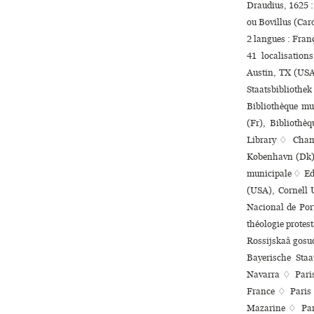
Draudius, 1625 :
ou Bovillus (Ca
2 langues :
Fran
41 localisation
Austin, TX (USA
Staatsbibliothe
Bibliothèque mu
(Fr), Bibliothè
Library ♢ Chamb
København (Dk),
muni­ci­pale ♢ E
(USA), Cornell U
Nacional de Por
théologie protes
Rossijskaâ gosu
Bayerische Sta
Navarra ♢ Paris 
France ♢ Paris (
Mazarine ♢ Pari