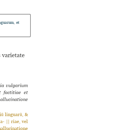
inguarum, et
 varietate
tia vulgarium
 factitiae et
allucinatione
ũ linguarũ, &
- || riae, vel
llucinatione