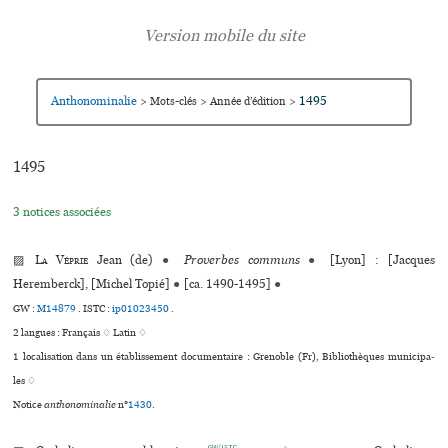
Anthonominalie
1495
>
Mots-clés
>
Année d’édition
>
1495
3 notices associées
▨
La Véprie
Jean (de)
●
Proverbes communs
●
[Lyon] : [Jacques
Heremberck], [Michel Topié]
●
[ca. 1490-1495]
●
GW :
M14879
.
ISTC :
ip01023450
.
2 langues :
Français ♢
Latin ♢
1 localisation dans un établissement documentaire : Grenoble (Fr), Bibliothèques muni­ci­pa­
les ♢
Notice
anthonominalie
n°
1430
.
GW/ISTC