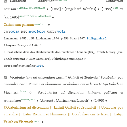
▨
Catholicon abbreviatum
♢
Catholicum
Lind85/Lind94/USTC/Shaw97
USTC
parvum
●
[Lyon] : [Engelhard Schultis]
●
[1495]
ou
GW/ISTC/Lind85/Lind94/Shaw97
[ca. 1495]
●
Catholicum paruum
●
Lind94/USTC
GW :
06235
.
ISTC :
ic00286200
.
USTC :
70082
.
Lindemann, 1985 : p.59. Lindemann, 1994 : p.558. Shaw, 1997 :
Bibliographie C.
2 langues :
Français ♢
Latin ♢
2 localisations dans des établissements documentaires : London (UK), British Library (anc.
British Museum) ♢ Saint-Mihiel (Fr), Bibliothèque muni­ci­pale ♢
Notice
anthonominalie
n°
1064
.
▨
Vocabularium ad dis­cen­dum Latinii Gallicii et Teutonicii Vocabular pou
apren­dre Latin Romain et Flammens Vocabulaer om te leren Latijn Valsch en
Lind94
Vlaemsch
♢
Vocabularius ad discendum latinum, gallicum et
GW/ISTC/USTC
teutonicum
●
(Anvers) : (Adriaen van Liesvelt)
●
(1495)
●
UOcabularium ad discendum || Latinii Gallicii et Teutonicii || Uocabular pou
aprendre || Latin Romain et Flammens || Uocabulaer om te leren || Latijn
Valsch en Vlaemsch.
●
USTC