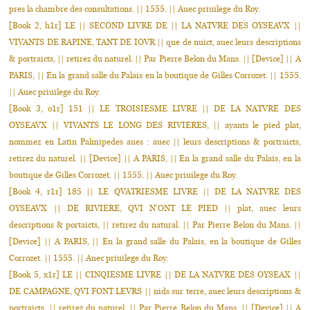
pres la chambre des consultations. || 1555. || Auec priuilege du Roy.
[Book 2, h1r] LE || SECOND LIVRE DE || LA NATVRE DES OYSEAVX ||
VIVANTS DE RAPINE, TANT DE IOVR || que de nuict, auec leurs descriptions
& portraicts, || retirez du naturel. || Par Pierre Belon du Mans. || [Device] || A
PARIS, || En la grand salle du Palais en la boutique de Gilles Corrozet. || 1555.
|| Auec priuilege du Roy.
[Book 3, o1r] 151 || LE TROISIESME LIVRE || DE LA NATVRE DES
OYSEAVX || VIVANTS LE LONG DES RIVIERES, || ayants le pied plat,
nommez en Latin Palmipedes aues : auec || leurs descriptions & portraicts,
retirez du naturel. || [Device] || A PARIS, || En la grand salle du Palais, en la
boutique de Gilles Corrozet. || 1555. || Auec priuilege du Roy.
[Book 4, r1r] 185 || LE QVATRIESME LIVRE || DE LA NATVRE DES
OYSEAVX || DE RIVIERE, QVI N’ONT LE PIED || plat, auec leurs
descriptions & portaicts, || retirez du natural. || Par Pierre Belon du Mans. ||
[Device] || A PARIS, || En la grand salle du Palais, en la boutique de Gilles
Corrozet. || 1555. || Auec priuilege du Roy.
[Book 5, x1r] LE || CINQIESME LIVRE || DE LA NATVRE DES OYSEAX ||
DE CAMPAGNE, QVI FONT LEVRS || nids sur terre, auec leurs descriptions &
portraicts, || retirez du naturel. || Par Pierre Belon du Mans. || [Device] || A