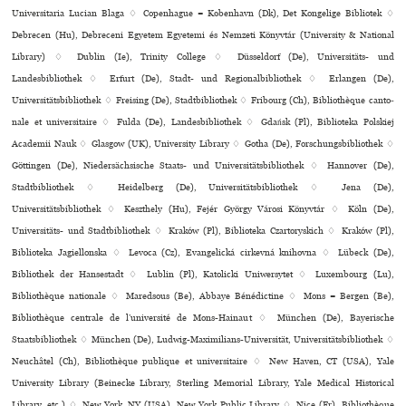
Universitaria Lucian Blaga ♢ Copenhague = København (Dk), Det Kongelige Bibliotek ♢
Debrecen (Hu), Debreceni Egyetem Egyetemi és Nemzeti Könyvtár (University & National
Library) ♢ Dublin (Ie), Trinity College ♢ Düsseldorf (De), Universitäts- und
Landesbibliothek ♢ Erfurt (De), Stadt- und Regionalbibliothek ♢ Erlangen (De),
Universitätsbibliothek ♢ Freising (De), Stadtbibliothek ♢ Fribourg (Ch), Bibliothèque can­to­
nale et uni­ver­si­taire ♢ Fulda (De), Landesbibliothek ♢ Gdańsk (Pl), Biblioteka Polskiej
Academii Nauk ♢ Glasgow (UK), University Library ♢ Gotha (De), Forschungsbibliothek ♢
Göttingen (De), Niedersächsische Staats- und Universitätsbibliothek ♢ Hannover (De),
Stadtbibliothek ♢ Heidelberg (De), Universitätsbibliothek ♢ Jena (De),
Universitätsbibliothek ♢ Keszthely (Hu), Fejér György Városi Könyvtár ♢ Köln (De),
Universitäts- und Stadtbibliothek ♢ Kraków (Pl), Biblioteka Czartoryskich ♢ Kraków (Pl),
Biblioteka Jagiellonska ♢ Levoca (Cz), Evangelická cir­kevná kni­hovna ♢ Lübeck (De),
Bibliothek der Hansestadt ♢ Lublin (Pl), Katolicki Uniwersytet ♢ Luxembourg (Lu),
Bibliothèque natio­nale ♢ Maredsous (Be), Abbaye Bénédictine ♢ Mons = Bergen (Be),
Bibliothèque cen­trale de l’uni­ver­sité de Mons-Hainaut ♢ München (De), Bayerische
Staatsbibliothek ♢ München (De), Ludwig-Maximilians-Universität, Universitätsbibliothek ♢
Neuchâtel (Ch), Bibliothèque publi­que et uni­ver­si­taire ♢ New Haven, CT (USA), Yale
University Library (Beinecke Library, Sterling Memorial Library, Yale Medical Historical
Library, etc.) ♢ New York, NY (USA), New York Public Library ♢ Nice (Fr), Bibliothèque