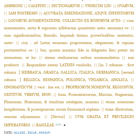
AMBROSII || CALEPINI || DICTIONARIVM || VNDECIM LIN- || GVARVM,
|| IAM POSTREMÒ || ACCVRATA EMENDATIONE, ATQVE INFINITORVM
|| LOCORVM AVGMENTATIONE, COLLECTIS EX BONORVM AVTO- || rum
monumentis, certis & expressis syllabarum quantitatis notis, omniumq̃ vo- ||
cum significationibus, flosculis, loquendi formis, proverbialibus sententiis,
caete- || risq̃ ; ad Latini sermonis proprietatem, elegantiam, & copiam
pertinentibus re- || bus, quanta maxima fide ac diligentia fieri potuit ita
exornatum, ut ha- || ctenus studiosorum usibus accommodatius || non
prodierit. || Respondent autem LATINIS vocabulis, || [in 2 columns : first
column :] HEBRAICA, GRAECA, GALLICA, ITALICA, GERMANICA, [second
column :] BELGICA, HISPANICA, POLONICA, VNGARICA, ANGLICA. ||
ONOMASTICVM || verò : hoc est, || PROPRIORVM NOMINVM, REGIONVM,
GENTIVM, VRBIVM, MON- || tium, Promontoriorum, Marium, Stagnorum,
Fluminum, Hominum, & similium catalogum, maxima || etiam accessione
locupletatum, & praecipuarum rerum Germanicâ explana- || tione illustratum,
seorsim adjunximus. || [Device] || CVM GRATIA ET PRIVILEGIO
IMPERATORIO. || BASILEAE.
●
USTC
USTC :
611102
,
53110
,
442419
.