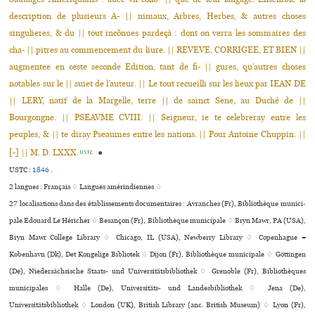
description de plusieurs A- || nimaux, Arbres, Herbes, & autres choses
singulieres, & du || tout incõnues pardeçà : dont on verra les sommaires des
cha- || pitres au commencement du liure. || REVEVE, CORRIGEE, ET BIEN ||
augmentee en ceste seconde Edition, tant de fi- || gures, qu’autres choses
notables sur le || suiet de l’auteur. || Le tout recueilli sur les lieux par IEAN DE
|| LERY, natif de la Margelle, terre || de sainct Sene, au Duché de ||
Bourgongne. || PSEAVME CVIII. || Seigneur, ie te celebreray entre les
peuples, & || te diray Pseaumes entre les nations. || Pour Antoine Chuppin. ||
[-] || M. D. LXXX.
●
USTC
USTC :
1846
.
2 langues :
Français ♢
Langues amérindiennes ♢
27 localisations dans des établissements documentaires : Avranches (Fr), Bibliothèque muni­ci­
pale Edouard Le Héricher ♢ Besançon (Fr), Bibliothèque muni­ci­pale ♢ Bryn Mawr, PA (USA),
Bryn Mawr College Library ♢ Chicago, IL (USA), Newberry Library ♢ Copenhague =
København (Dk), Det Kongelige Bibliotek ♢ Dijon (Fr), Bibliothèque muni­ci­pale ♢ Göttingen
(De), Niedersächsische Staats- und Universitätsbibliothek ♢ Grenoble (Fr), Bibliothèques
muni­ci­pa­les ♢ Halle (De), Universitäts- und Landesbibliothek ♢ Jena (De),
Universitätsbibliothek ♢ London (UK), British Library (anc. British Museum) ♢ Lyon (Fr),