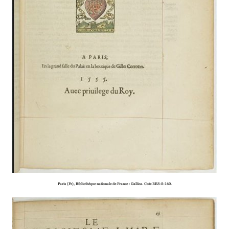
Paris (Fr), Bibliothèque natio­­­­nale de France : Gallica. Cote RES-S-160.