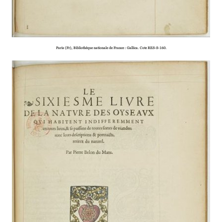
Paris (Fr), Bibliothèque natio­­­­nale de France : Gallica. Cote RES-S-160.