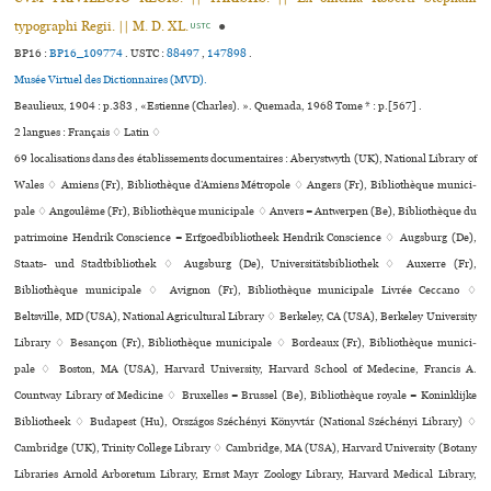
typographi Regii. || M. D. XL.
●
USTC
BP16 :
BP16_109774
.
USTC :
88497
,
147898
.
Musée Virtuel des Dictionnaires (MVD).
Beaulieux, 1904 : p.383 , «Estienne (Charles). ». Quemada, 1968 Tome * : p.[567] .
2 langues :
Français ♢
Latin ♢
69 localisations dans des établissements documentaires : Aberystwyth (UK), National Library of
Wales ♢ Amiens (Fr), Bibliothèque d’Amiens Métropole ♢ Angers (Fr), Bibliothèque muni­ci­
pale ♢ Angoulême (Fr), Bibliothèque muni­ci­pale ♢ Anvers = Antwerpen (Be), Bibliothèque du
patrimoine Hendrik Conscience = Erfgoedbibliotheek Hendrik Conscience ♢ Augsburg (De),
Staats- und Stadtbibliothek ♢ Augsburg (De), Universitätsbibliothek ♢ Auxerre (Fr),
Bibliothèque muni­ci­pale ♢ Avignon (Fr), Bibliothèque muni­ci­pale Livrée Ceccano ♢
Beltsville, MD (USA), National Agricultural Library ♢ Berkeley, CA (USA), Berkeley University
Library ♢ Besançon (Fr), Bibliothèque muni­ci­pale ♢ Bordeaux (Fr), Bibliothèque muni­ci­
pale ♢ Boston, MA (USA), Harvard University, Harvard School of Medecine, Francis A.
Countway Library of Medicine ♢ Bruxelles = Brussel (Be), Bibliothèque royale = Koninklijke
Bibliotheek ♢ Budapest (Hu), Országos Széchényi Könyvtár (National Széchényi Library) ♢
Cambridge (UK), Trinity College Library ♢ Cambridge, MA (USA), Harvard University (Botany
Libraries Arnold Arboretum Library, Ernst Mayr Zoology Library, Harvard Medical Library,