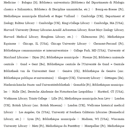
Medicine ♢ Bologna (It), Biblioteca uni­ver­si­ta­ria (Biblioteca del Dipartimento di Filologia
classica e Italianistica, Biblioteca di Discipline umanistiche, etc.) ♢ Bourg-en-Bresse (Fr),
Médiathèque muni­ci­pale Elizabeth et Roger Vailland ♢ Cambridge (UK), Department of
Zoology, Balfour Library ♢ Cambridge (UK), King’s College Library ♢ Cambridge, MA (USA),
Harvard University (Botany Libraries Arnold Arboretum Library, Ernst Mayr Zoology Library,
Harvard Medical Library, Houghton Library, etc.) ♢ Châteauroux (Fr), Médiathèque
Equinoxe ♢ Chicago, IL (USA), Chicago University Library ♢ Clermont-Ferrand (Fr),
Bibliothèque com­mu­nau­taire et inte­ru­ni­ver­si­taire ♢ College Park, MD (USA), University of
Maryland Libraries ♢ Dijon (Fr), Bibliothèque muni­ci­pale ♢ Firenze (It), Biblioteca nazio­nale
cen­trale ♢ Gand = Gent (Be), Bibliothèque centrale de l’Université de Gand = Centrale
Bibliotheek van de Universiteit Gent ♢ Genève (Ch), Bibliothèque de Genève (anc.
Bibliothèque publi­que et uni­ver­si­taire) ♢ Glasgow (UK), University Library ♢ Göttingen (De),
Niedersächsische Staats- und Universitätsbibliothek ♢ Grenoble (Fr), Bibliothèques muni­ci­pa­
les ♢ Halle (De), Deutsche Akademie der Naturforscher Leopoldina ♢ Hartford, CT (USA),
Watkinson Library, Trinity College ♢ Lille (Fr), Médiathèque muni­ci­pale Jean Lévy ♢ London
(UK), British Library (anc. British Museum) ♢ London (UK), Wellcome his­to­ri­cal medi­cal
Library ♢ Los Angeles, CA (USA), University of Southern California Libraries (Biomedical
Library, etc.) ♢ Lyon (Fr), Bibliothèque muni­ci­pale ♢ Madison, WI (USA), Wisconsin
University Library ♢ Metz (Fr), Médiathèque du Pontiffroy ♢ Montpellier (Fr), Médiathèque