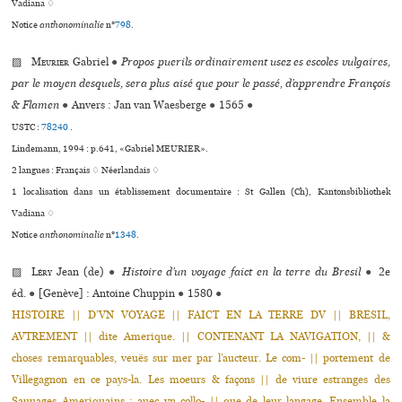
Vadiana ♢
Notice
anthonominalie
n°
798
.
▨
Meurier
Gabriel
●
Propos puerils ordinairement usez es escoles vul­gai­res,
par le moyen des­quels, sera plus aisé que pour le passé, d’appren­dre François
& Flamen
●
Anvers : Jan van Waesberge
●
1565
●
USTC :
78240
.
Lindemann, 1994 : p.641, «Gabriel MEURIER».
2 langues :
Français ♢
Néerlandais ♢
1 localisation dans un établissement documentaire : St Gallen (Ch), Kantonsbibliothek
Vadiana ♢
Notice
anthonominalie
n°
1348
.
▨
Léry
Jean (de)
●
Histoire d’un voyage faict en la terre du Bresil
●
2e
éd.
●
[Genève] : Antoine Chuppin
●
1580
●
HISTOIRE || D’VN VOYAGE || FAICT EN LA TERRE DV || BRESIL,
AVTREMENT || dite Amerique. || CONTENANT LA NAVIGATION, || &
choses remarquables, veuës sur mer par l’aucteur. Le com- || portement de
Villegagnon en ce pays-la. Les moeurs & façons || de viure estranges des
Sauuages Ameriquains : auec vn collo- || que de leur langage. Ensemble la