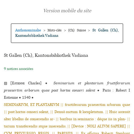
Anthonominalie
St Gallen (Ch),
>
Mots-clés
>
(Ch) Suisse
>
Kantonsbibliothek Vadiana
St Gallen (Ch), Kantonsbibliothek Vadiana
9 notices associées
▨ [
Estienne
Charles]
●
Seminarium et plantarium fructiferarum
praesertim arborum quae post hortos conseri solent
●
Paris : Robert I
Estienne
●
1540
●
SEMINARIVM, ET PLANTARIVM || fructiferarum praesertim arborum quae
|| post hortos conseri solent, || Denuò auctum & locupletatum. || Huic accessit
alter libellus de conserendis ar- || boribus in seminario : déque iis in plan- ||
tarium transferendis atque inserendis. || [Device : NOLI ALTVM SAPERE] ||
CVM PRIVILEGIO REGIS. || PARISIIS. || Ex officina Roberti Stephani