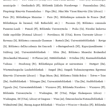
municipale ♢ Ossolinskich (Pl), Biblioteki Zakladu Narodowego ♢ Pannonhalma (Hu),
Föapátsági Könyvtár Pannonhalma ♢ Pápa (Hu), Jókai Mór Városi Könyvtár (City Library) ♢
Paris (Fr), Bibliothèque Mazarine ♢ Paris (Fr), Bibliothèque nationale de France (BnF,
Bibliothèque de l’Arsenal, Coll. Rothschild, etc.) ♢ Piacenza (It), Biblioteca comu­nale
Passerini-Landi ♢ Poznañ (Pl), Biblioteka Uniwersytecka ♢ Praha (Cz), Národní kni­hovna
Ceské repu­bliky (National Library) ♢ Providence, RI (USA), Brown University Library ♢
Ravenna (It), Biblioteca comu­nale Classense ♢ Rostock (De), Universitätsbibliothek ♢ Rovigo
(It), Biblioteca dell’Accademia dei Concordi ♢ s-Hertogenbosch (Nl), Kapucijnenklooster ♢
Salzburg (At), Universitätsbibliothek ♢ Sibiu (Ro), Biblioteca Muzeului Brukenthal
(Bruckenthal Museum) ♢ St Florian (At), Stiftsbibliothek ♢ St Gallen (Ch), Kantonsbibliothek
Vadiana ♢ Strasbourg (Fr), Bibliothèque publi­que et uni­ver­si­taire ♢ Stuttgart (De),
Württembergische Landesbibliothek ♢ Szeged (Hu), Szegedi Tudományegyetem Egyetemi
Könyvtár (University Library) ♢ Tîrgu Mureş (Ro), Biblioteca Teleki-Bolyai ♢ Trèves = Trier
(De), Stadtbibliothek ♢ Tübingen (De), Universitätsbibliothek ♢ Ulm (De), Stadtbibliothek ♢
Uppsala (Se), Universitetsbibliotek ♢ Warszawa (Pl), Biblioteka Narodowa ♢ Warszawa (Pl),
Biblioteka Uniwersytecka ♢ Washington, DC (USA), Folger Shakespeare Library ♢
Washington, DC (USA), Library of Congress ♢ Wien (At), Österreichische Nationalbibliothek ♢
Wolfenbüttel (De), Herzog August Bibliothek ♢ Wroclaw = Wrocław = Breslau (Pl), Biblioteka