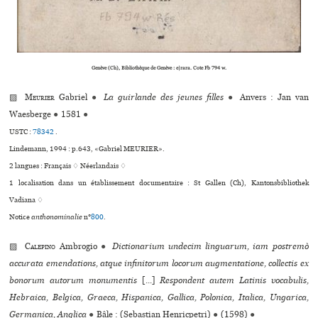
Genève (Ch), Bibliothèque de Genève : e|rara. Cote Fb 794 w.
▨
Meurier
Gabriel
●
La guirlande des jeunes filles
●
Anvers : Jan van
Waesberge
●
1581
●
USTC :
78342
.
Lindemann, 1994 : p.643, «Gabriel MEURIER».
2 langues :
Français ♢
Néerlandais ♢
1 localisation dans un établissement documentaire : St Gallen (Ch), Kantonsbibliothek
Vadiana ♢
Notice
anthonominalie
n°
800
.
▨
Calepino
Ambrogio
●
Dictionarium undecim linguarum, iam postremò
accurata emendations, atque infinitorum locorum augmentatione, collectis ex
bonorum autorum monumentis
[...]
Respondent autem Latinis vocabulis,
Hebraica, Belgica, Graeca, Hispanica, Gallica, Polonica, Italica, Ungarica,
Germanica, Anglica
●
Bâle : (Sebastian Henricpetri)
●
(1598)
●