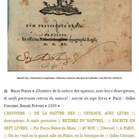
Madrid (Es), Universidad Complutense : Biblioteca Histórica Marqués de Valdecilla. Cote BH FLL 10630(2).
▨
Belon
Pierre
●
L’histoire de la nature des oyseaux, avec leurs descriptions,
& naïfs portraicts retirez du naturel : escrite en sept livres
●
Paris : Gilles
Corrozet, Benoît Prévost
●
1555
●
L’HISTOIRE || DE LA NATVRE DES || OYSEAVX, AVEC LEVRS ||
descriptions, & naïfs portraicts || RETIREZ DV NATVREL : || ESCRITE EN
SEPT LIVRES, || Par Pierre Belon du Mans, || AV ROY. || [Device] || A PARIS,
|| On les vend en la grand salle du Palais, en la boutique de || Gilles Corrozet,