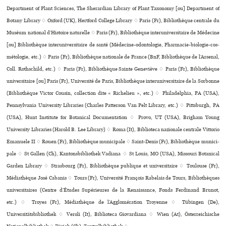
Department of Plant Sciences, The Sherardian Library of Plant Taxonomy [ou] Department of
Botany Library ♢ Oxford (UK), Hertford College Library ♢ Paris (Fr), Bibliothèque cen­trale du
Muséum natio­nal d’Histoire natu­relle ♢ Paris (Fr), Bibliothèque inte­ru­ni­ver­si­taire de Médecine
[ou] Bibliothèque inte­ru­ni­ver­si­taire de santé (Médecine-odon­to­lo­gie, Pharmacie-bio­lo­gie-cos­
mé­to­lo­gie, etc.) ♢ Paris (Fr), Bibliothèque nationale de France (BnF, Bibliothèque de l’Arsenal,
Coll. Rothschild, etc.) ♢ Paris (Fr), Bibliothèque Sainte Geneviève ♢ Paris (Fr), Bibliothèque
uni­ver­si­taire [ou] Paris (Fr), Université de Paris, Bibliothèque inte­ru­ni­ver­si­taire de la Sorbonne
(Bibliothèque Victor Cousin, collection dite « Richelieu », etc.) ♢ Philadelphia, PA (USA),
Pennsylvania University Libraries (Charles Patterson Van Pelt Library, etc.) ♢ Pittsburgh, PA
(USA), Hunt Institute for Botanical Documentation ♢ Provo, UT (USA), Brigham Young
University Libraries (Harold B. Lee Library) ♢ Roma (It), Biblioteca nazio­nale cen­trale Vittorio
Emanuele II ♢ Rouen (Fr), Bibliothèque muni­ci­pale ♢ Saint-Denis (Fr), Bibliothèque muni­ci­
pale ♢ St Gallen (Ch), Kantonsbibliothek Vadiana ♢ St Louis, MO (USA), Missouri Botanical
Garden Library ♢ Strasbourg (Fr), Bibliothèque publi­que et uni­ver­si­taire ♢ Toulouse (Fr),
Médiathèque José Cabanis ♢ Tours (Fr), Université François Rabelais de Tours, Bibliothèques
uni­ver­si­tai­res (Centre d’Études Supérieures de la Renaissance, Fonds Ferdinand Brunot,
etc.) ♢ Troyes (Fr), Médiathèque de l’Agglomération Troyenne ♢ Tübingen (De),
Universitätsbibliothek ♢ Veroli (It), Biblioteca Giovardiana ♢ Wien (At), Österreichische