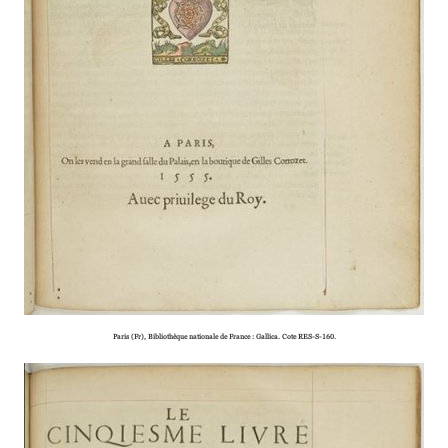
Paris (Fr), Bibliothèque natio­­­­nale de France : Gallica. Cote RES-S-160.