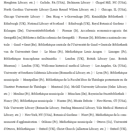
Houghton Library, etc.) ♢ Carlisle, PA (USA), Dickinson Library ♢ Chapel Hill, NC (USA),
North Carolina University Library (Louis Round Wilson Library, etc.) ♢ Chicago, IL (USA),
Chicago University Library ♢ Den Haag = ’s-Gravenhage (Nl), Koninklijke Bibliotheek ♢
Edinburgh (UK), National Library of Scotland ♢ Edinburgh (UK), Royal Botanical Gardens ♢
Erlangen (De), Universitätsbibliothek ♢ Firenze (It), Accademia eco­no­mico-agra­ria dei
Georgofili [ou] Biblioteca dell’Accademia dei Georgofili ♢ Firenze (It), Biblioteca nazio­nale cen­
trale ♢ Gand = Gent (Be), Bibliothèque centrale de l’Université de Gand = Centrale Bibliotheek
van de Universiteit Gent ♢ Le Mans (Fr), Médiathèque Louis Aragon ♢ Limoges (Fr),
Bibliothèque fran­co­phone mul­ti­mé­dia ♢ London (UK), British Library (anc. British
Museum) ♢ London (UK), Wellcome his­to­ri­cal medi­cal Library ♢ Los Angeles, CA (USA),
University of Southern California Libraries (Biomedical Library, etc.) ♢ Lyon (Fr), Bibliothèque
muni­ci­pale ♢ Montpellier (Fr), Bibliothèque de la Faculté libre de Théologie pro­tes­tante ou de
l’Institut Protestant de Théologie ♢ Montreal (Ca), McGill University Libraries (Osler Library,
etc.) ♢ Moulins (Fr), Bibliothèque muni­ci­pale ♢ München (De), Bayerische Staatsbibliothek ♢
Nancy (Fr), Bibliothèque muni­ci­pale ♢ Nantes (Fr), Musée Dobrée ♢ New Haven, CT (USA),
Yale University Library (Beinecke Library, Sterling Memorial Library, Yale Medical Historical
Library, etc.) ♢ New York, NY (USA), Botanical Gardens ♢ Niort (Fr), Médiathèque de la com­
mu­nauté d’agglo­mé­ra­tion ♢ Orléans (Fr), Médiathèque muni­ci­pale ♢ Ottawa (Ca), Université
d’Ottawa, Bibliothèques ♢ Oxford (UK), Christ Church (Allestree Library, etc.) ♢ Oxford (UK),