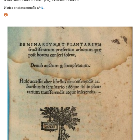
Nationalbibliothek ♢ Zürich (Ch), Zentralbibliothek ♢
Notice
anthonominalie
n°
41
.
📷