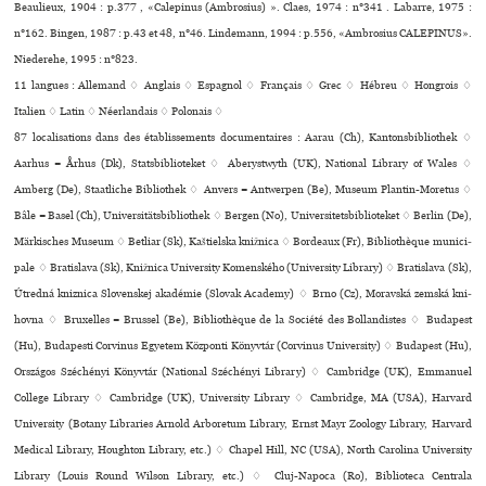
Beaulieux, 1904 : p.377 , «Calepinus (Ambrosius) ». Claes, 1974 : n°341 . Labarre, 1975 :
n°162. Bingen, 1987 : p.43 et 48, n°46. Lindemann, 1994 : p.556, «Ambrosius CALEPINUS».
Niederehe, 1995 : n°823.
11 langues :
Allemand ♢
Anglais ♢
Espagnol ♢
Français ♢
Grec ♢
Hébreu ♢
Hongrois ♢
Italien ♢
Latin ♢
Néerlandais ♢
Polonais ♢
87 localisations dans des établissements documentaires : Aarau (Ch), Kantonsbibliothek ♢
Aarhus = Århus (Dk), Statsbiblioteket ♢ Aberystwyth (UK), National Library of Wales ♢
Amberg (De), Staatliche Bibliothek ♢ Anvers = Antwerpen (Be), Museum Plantin-Moretus ♢
Bâle = Basel (Ch), Universitätsbibliothek ♢ Bergen (No), Universitetsbiblioteket ♢ Berlin (De),
Märkisches Museum ♢ Betliar (Sk), Kaštielska kniž­nica ♢ Bordeaux (Fr), Bibliothèque muni­ci­
pale ♢ Bratislava (Sk), Knižnica University Komenského (University Library) ♢ Bratislava (Sk),
Útredná kniznica Slovenskej akadémie (Slovak Academy) ♢ Brno (Cz), Moravská zemská kni­
hovna ♢ Bruxelles = Brussel (Be), Bibliothèque de la Société des Bollandistes ♢ Budapest
(Hu), Budapesti Corvinus Egyetem Központi Könyvtár (Corvinus University) ♢ Budapest (Hu),
Országos Széchényi Könyvtár (National Széchényi Library) ♢ Cambridge (UK), Emmanuel
College Library ♢ Cambridge (UK), University Library ♢ Cambridge, MA (USA), Harvard
University (Botany Libraries Arnold Arboretum Library, Ernst Mayr Zoology Library, Harvard
Medical Library, Houghton Library, etc.) ♢ Chapel Hill, NC (USA), North Carolina University
Library (Louis Round Wilson Library, etc.) ♢ Cluj-Napoca (Ro), Biblioteca Centrala