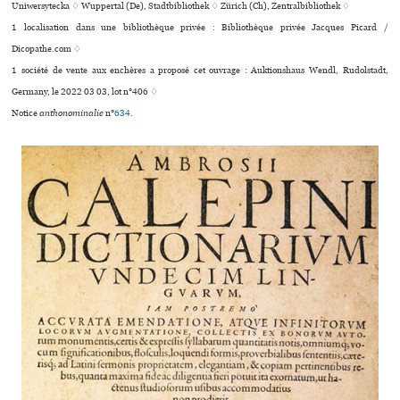
Uniwersytecka ♢ Wuppertal (De), Stadtbibliothek ♢ Zürich (Ch), Zentralbibliothek ♢
1 localisation dans une bibliothèque privée : Bibliothèque privée Jacques Picard /
Dicopathe.com ♢
1 société de vente aux enchères a proposé cet ouvrage : Auktionshaus Wendl, Rudolstadt,
Germany, le 2022 03 03, lot n°406 ♢
Notice
anthonominalie
n°
634
.