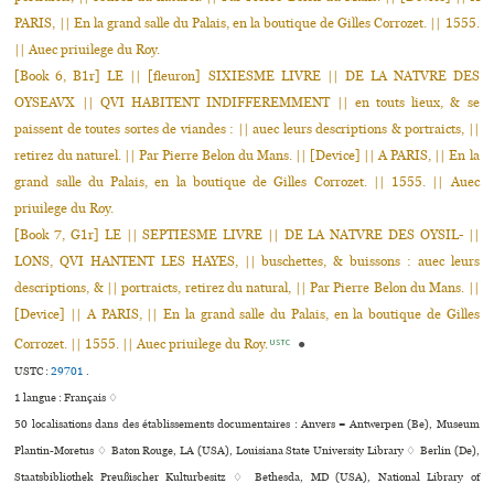
PARIS, || En la grand salle du Palais, en la boutique de Gilles Corrozet. || 1555.
|| Auec priuilege du Roy.
[Book 6, B1r] LE || [fleuron] SIXIESME LIVRE || DE LA NATVRE DES
OYSEAVX || QVI HABITENT INDIFFEREMMENT || en touts lieux, & se
paissent de toutes sortes de viandes : || auec leurs descriptions & portraicts, ||
retirez du naturel. || Par Pierre Belon du Mans. || [Device] || A PARIS, || En la
grand salle du Palais, en la boutique de Gilles Corrozet. || 1555. || Auec
priuilege du Roy.
[Book 7, G1r] LE || SEPTIESME LIVRE || DE LA NATVRE DES OYSIL- ||
LONS, QVI HANTENT LES HAYES, || buschettes, & buissons : auec leurs
descriptions, & || portraicts, retirez du natural, || Par Pierre Belon du Mans. ||
[Device] || A PARIS, || En la grand salle du Palais, en la boutique de Gilles
Corrozet. || 1555. || Auec priuilege du Roy.
●
USTC
USTC :
29701
.
1 langue :
Français ♢
50 localisations dans des établissements documentaires : Anvers = Antwerpen (Be), Museum
Plantin-Moretus ♢ Baton Rouge, LA (USA), Louisiana State University Library ♢ Berlin (De),
Staatsbibliothek Preußischer Kulturbesitz ♢ Bethesda, MD (USA), National Library of