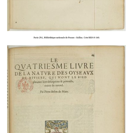
Paris (Fr), Bibliothèque natio­­­­nale de France : Gallica. Cote RES-S-160.