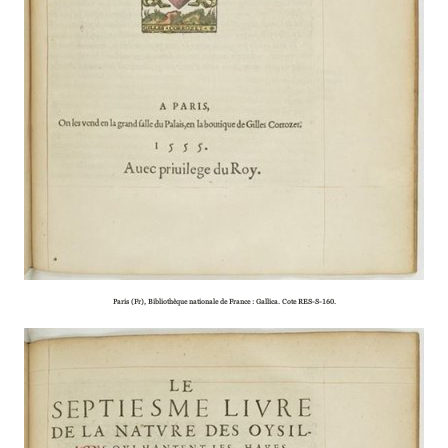
Paris (Fr), Bibliothèque natio­­­­nale de France : Gallica. Cote RES-S-160.