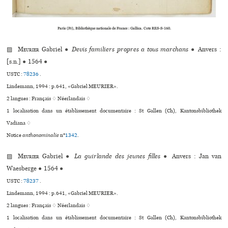
Paris (Fr), Bibliothèque natio­­­­nale de France : Gallica. Cote RES-S-160.
▨
Meurier
Gabriel
●
Devis familiers propres a tous marchans
●
Anvers :
[s.n.]
●
1564
●
USTC :
78236
.
Lindemann, 1994 : p.641, «Gabriel MEURIER».
2 langues :
Français ♢
Néerlandais ♢
1 localisation dans un établissement documentaire : St Gallen (Ch), Kantonsbibliothek
Vadiana ♢
Notice
anthonominalie
n°
1342
.
▨
Meurier
Gabriel
●
La guirlande des jeunes filles
●
Anvers : Jan van
Waesberge
●
1564
●
USTC :
78237
.
Lindemann, 1994 : p.641, «Gabriel MEURIER».
2 langues :
Français ♢
Néerlandais ♢
1 localisation dans un établissement documentaire : St Gallen (Ch), Kantonsbibliothek