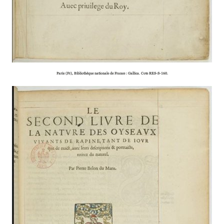
Paris (Fr), Bibliothèque natio­­­­nale de France : Gallica. Cote RES-S-160.