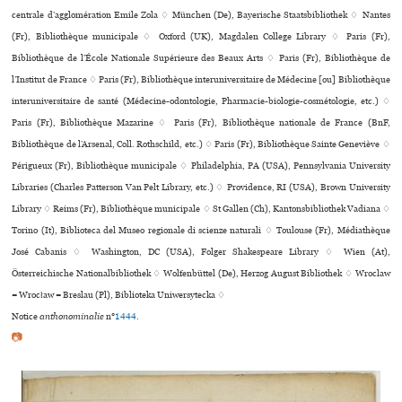
cen­trale d’agglo­mé­ra­tion Emile Zola ♢ München (De), Bayerische Staatsbibliothek ♢ Nantes
(Fr), Bibliothèque muni­ci­pale ♢ Oxford (UK), Magdalen College Library ♢ Paris (Fr),
Bibliothèque de l’École Nationale Supérieure des Beaux Arts ♢ Paris (Fr), Bibliothèque de
l’Institut de France ♢ Paris (Fr), Bibliothèque inte­ru­ni­ver­si­taire de Médecine [ou] Bibliothèque
inte­ru­ni­ver­si­taire de santé (Médecine-odon­to­lo­gie, Pharmacie-bio­lo­gie-cos­mé­to­lo­gie, etc.) ♢
Paris (Fr), Bibliothèque Mazarine ♢ Paris (Fr), Bibliothèque nationale de France (BnF,
Bibliothèque de l’Arsenal, Coll. Rothschild, etc.) ♢ Paris (Fr), Bibliothèque Sainte Geneviève ♢
Périgueux (Fr), Bibliothèque municipale ♢ Philadelphia, PA (USA), Pennsylvania University
Libraries (Charles Patterson Van Pelt Library, etc.) ♢ Providence, RI (USA), Brown University
Library ♢ Reims (Fr), Bibliothèque muni­ci­pale ♢ St Gallen (Ch), Kantonsbibliothek Vadiana ♢
Torino (It), Biblioteca del Museo regionale di scienze naturali ♢ Toulouse (Fr), Médiathèque
José Cabanis ♢ Washington, DC (USA), Folger Shakespeare Library ♢ Wien (At),
Österreichische Nationalbibliothek ♢ Wolfenbüttel (De), Herzog August Bibliothek ♢ Wroclaw
= Wrocław = Breslau (Pl), Biblioteka Uniwersytecka ♢
Notice
anthonominalie
n°
1444
.
📷