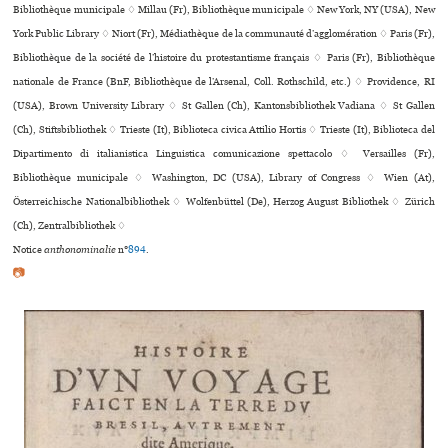
Bibliothèque muni­ci­pale ♢ Millau (Fr), Bibliothèque muni­ci­pale ♢ New York, NY (USA), New
York Public Library ♢ Niort (Fr), Médiathèque de la com­mu­nauté d’agglo­mé­ra­tion ♢ Paris (Fr),
Bibliothèque de la société de l’histoire du protestantisme fran­çais ♢ Paris (Fr), Bibliothèque
nationale de France (BnF, Bibliothèque de l’Arsenal, Coll. Rothschild, etc.) ♢ Providence, RI
(USA), Brown University Library ♢ St Gallen (Ch), Kantonsbibliothek Vadiana ♢ St Gallen
(Ch), Stiftsbibliothek ♢ Trieste (It), Biblioteca civica Attilio Hortis ♢ Trieste (It), Biblioteca del
Dipartimento di ita­lia­nis­tica Linguistica comu­ni­ca­zione spet­ta­colo ♢ Versailles (Fr),
Bibliothèque muni­ci­pale ♢ Washington, DC (USA), Library of Congress ♢ Wien (At),
Österreichische Nationalbibliothek ♢ Wolfenbüttel (De), Herzog August Bibliothek ♢ Zürich
(Ch), Zentralbibliothek ♢
Notice
anthonominalie
n°
894
.
📷