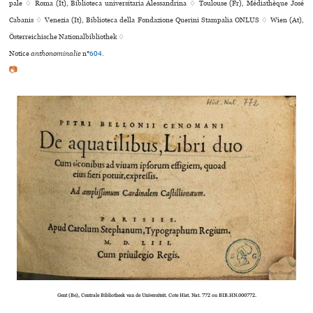
pale ♢ Roma (It), Biblioteca uni­ver­si­ta­ria Alessandrina ♢ Toulouse (Fr), Médiathèque José
Cabanis ♢ Venezia (It), Biblioteca della Fondazione Querini Stampalia ONLUS ♢ Wien (At),
Österreichische Nationalbibliothek ♢
Notice
anthonominalie
n°
604
.
📷
Gent (Be), Centrale Bibliotheek van de Universiteit. Cote Hist. Nat. 772 ou BIB.HN.000772.