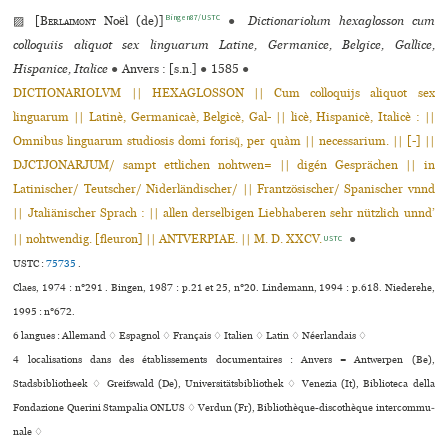
Bingen87/USTC
▨ [
Berlaimont
Noël (de)]
●
Dictionariolum hexaglosson cum
colloquiis aliquot sex linguarum Latine, Germanice, Belgice, Gallice,
Hispanice, Italice
●
Anvers : [s.n.]
●
1585
●
DICTIONARIOLVM || HEXAGLOSSON || Cum colloquijs aliquot sex
linguarum || Latinè, Germanicaè, Belgicè, Gal- || licè, Hispanicè, Italicè : ||
Omnibus linguarum studiosis domi forisq̃, per quàm || necessarium. || [-] ||
DJCTJONARJUM/ sampt ettlichen nohtwen= || digén Gesprächen || in
Latinischer/ Teutscher/ Niderländischer/ || Frantzösischer/ Spanischer vnnd
|| Jtaliänischer Sprach : || allen derselbigen Liebhaberen sehr nützlich unnd’
|| nohtwendig. [fleuron] || ANTVERPIAE. || M. D. XXCV.
●
USTC
USTC :
75735
.
Claes, 1974 : n°291 . Bingen, 1987 : p.21 et 25, n°20. Lindemann, 1994 : p.618. Niederehe,
1995 : n°672.
6 langues :
Allemand ♢
Espagnol ♢
Français ♢
Italien ♢
Latin ♢
Néerlandais ♢
4 localisations dans des établissements documentaires : Anvers = Antwerpen (Be),
Stadsbibliotheek ♢ Greifswald (De), Universitätsbibliothek ♢ Venezia (It), Biblioteca della
Fondazione Querini Stampalia ONLUS ♢ Verdun (Fr), Bibliothèque-dis­co­thè­que inter­com­mu­
nale ♢