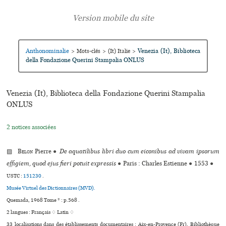
Anthonominalie
Venezia (It), Biblioteca
>
Mots-clés
>
(It) Italie
>
della Fondazione Querini Stampalia ONLUS
Venezia (It), Biblioteca della Fondazione Querini Stampalia
ONLUS
2 notices associées
▨
Belon
Pierre
●
De aquatilibus libri duo cum eiconibus ad vivam ipsorum
effigiem, quod ejus fieri potuit expressis
●
Paris : Charles Estienne
●
1553
●
USTC :
151230
.
Musée Virtuel des Dictionnaires (MVD).
Quemada, 1968 Tome * : p.568 .
2 langues :
Français ♢
Latin ♢
33 localisations dans des établissements documentaires : Aix-en-Provence (Fr), Bibliothèque