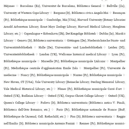
Méjanes ♢ Barcelona (Es), Universitat de Barcelona, Biblioteca General ♢ Bellville (Za),
University of Western Cape Library ♢ Bergamo (It), Biblioteca civica Angelo Mai ♢ Besançon
(Fr), Bibliothèque muni­ci­pale ♢ Cambridge, MA (USA), Harvard University (Botany Libraries
Arnold Arboretum Library, Ernst Mayr Zoology Library, Harvard Medical Library, Houghton
Library, etc.) ♢ Copenhague = København (Dk), Det Kongelige Bibliotek ♢ Dublin (Ie), Marsh’s
Library ♢ Genova (It), Biblioteca uni­ver­si­ta­ria ♢ Göttingen (De), Niedersächsische Staats- und
Universitätsbibliothek ♢ Halle (De), Universitäts- und Landesbibliothek ♢ Leiden (Nl),
Universiteitsbibliotheek ♢ London (UK), Wellcome his­to­ri­cal medi­cal Library ♢ Lyon (Fr),
Bibliothèque muni­ci­pale ♢ Marseille (Fr), Bibliothèque muni­ci­pale L’Alcazar ♢ Montpellier
(Fr), Médiathèque cen­trale d’agglo­mé­ra­tion Emile Zola ♢ Montpellier (Fr), Université de
méde­cine ♢ Nancy (Fr), Bibliothèque muni­ci­pale ♢ Nantes (Fr), Bibliothèque muni­ci­pale ♢
New Haven, CT (USA), Yale University Library (Beinecke Library, Sterling Memorial Library,
Yale Medical Historical Library, etc.) ♢ Nîmes (Fr), Bibliothèque muni­ci­pale Carré d’art ♢
Oxford (UK), Bodleian Library ♢ Oxford (UK), Corpus Christi College Library ♢ Oxford (UK),
Queen’s College Library ♢ Padova (It), Biblioteca uni­ver­si­ta­ria (Biblioteca antica V. Pinali,
Biblioteca dell’Orto Botanico, etc.) ♢ Paris (Fr), Bibliothèque nationale de France (BnF,
Bibliothèque de l’Arsenal, Coll. Rothschild, etc.) ♢ Pisa (It), Biblioteca uni­ver­si­ta­ria ♢ Reggio
nell’Emilia (It), Biblioteca muni­ci­pale Antonio Panizzi ♢ Rennes (Fr), Bibliothèque muni­ci­