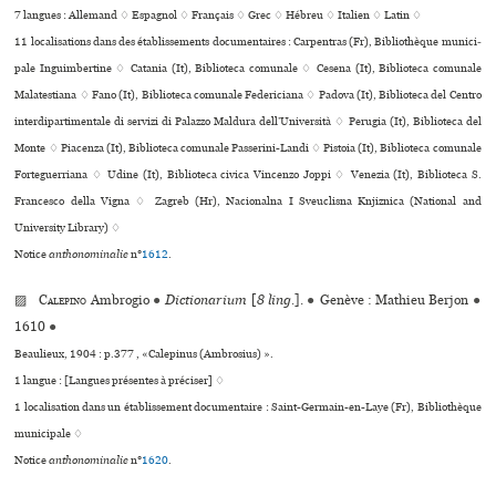
7 langues :
Allemand ♢
Espagnol ♢
Français ♢
Grec ♢
Hébreu ♢
Italien ♢
Latin ♢
11 localisations dans des établissements documentaires : Carpentras (Fr), Bibliothèque muni­ci­
pale Inguimbertine ♢ Catania (It), Biblioteca comunale ♢ Cesena (It), Biblioteca comu­nale
Malatestiana ♢ Fano (It), Biblioteca comu­nale Federiciana ♢ Padova (It), Biblioteca del Centro
inter­di­par­ti­men­tale di ser­vizi di Palazzo Maldura dell’Università ♢ Perugia (It), Biblioteca del
Monte ♢ Piacenza (It), Biblioteca comu­nale Passerini-Landi ♢ Pistoia (It), Biblioteca comu­nale
Forteguerriana ♢ Udine (It), Biblioteca civica Vincenzo Joppi ♢ Venezia (It), Biblioteca S.
Francesco della Vigna ♢ Zagreb (Hr), Nacionalna I Sveuclisna Knjiznica (National and
University Library) ♢
Notice
anthonominalie
n°
1612
.
▨
Calepino
Ambrogio
●
Dictionarium
[
8 ling.
].
●
Genève : Mathieu Berjon
●
1610
●
Beaulieux, 1904 : p.377 , «Calepinus (Ambrosius) ».
1 langue :
[Langues présentes à préciser] ♢
1 localisation dans un établissement documentaire : Saint-Germain-en-Laye (Fr), Bibliothèque
municipale ♢
Notice
anthonominalie
n°
1620
.