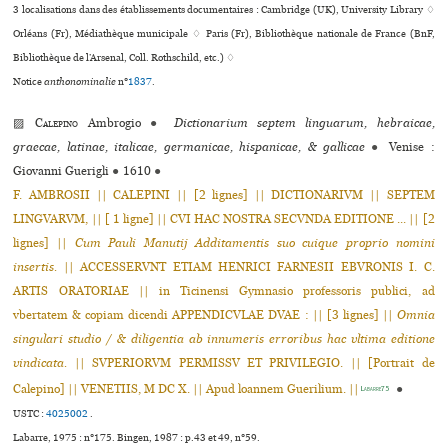
3 localisations dans des établissements documentaires : Cambridge (UK), University Library ♢
Orléans (Fr), Médiathèque muni­ci­pale ♢ Paris (Fr), Bibliothèque nationale de France (BnF,
Bibliothèque de l’Arsenal, Coll. Rothschild, etc.) ♢
Notice
anthonominalie
n°
1837
.
▨
Calepino
Ambrogio
●
Dictionarium septem linguarum, hebraicae,
graecae, latinae, italicae, germanicae, hispanicae, & gallicae
●
Venise :
Giovanni Guerigli
●
1610
●
F. AMBROSII || CALEPINI || [2 lignes] || DICTIONARIVM || SEPTEM
LINGVARVM, || [ 1 ligne] || CVI HAC NOSTRA SECVNDA EDITIONE ... || [2
lignes] ||
Cum Pauli Manutij Additamentis suo cuique proprio nomini
insertis.
|| ACCESSERVNT ETIAM HENRICI FARNESII EBVRONIS I. C.
ARTIS ORATORIAE || in Ticinensi Gymnasio professoris publici, ad
vbertatem & copiam dicendi APPENDICVLAE DVAE : || [3 lignes] ||
Omnia
singulari studio / & diligentia ab innumeris erroribus hac vltima editione
vindicata.
|| SVPERIORVM PERMISSV ET PRIVILEGIO. || [Portrait de
Calepino] || VENETIIS, M DC X. || Apud loannem Guerilium. ||
●
Labarre75
USTC :
4025002
.
Labarre, 1975 : n°175. Bingen, 1987 : p.43 et 49, n°59.