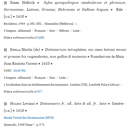
▨
Emmel
Helfrich
●
Sylva quinquelinguis vocabulorum et phrasium,
Germanicae, Latinae, Graecae, Hebraicae et Gallicae linguae
●
Bâle :
[s.n.]
●
1610
●
Beaulieux, 1904 : p.381-382 , «Emmelius (Helfricus). ».
5 langues :
Allemand ♢
Français ♢
Grec ♢
Hébreu ♢
Latin ♢
Notice
anthonominalie
n°
1680
.
▨
Espilla
Martín (de)
●
Dictionarium tetraglotton, seu voces latinae omnes
et graecae his respondentes, cum gallica & teutonica
●
Francfort-sur-le-Main :
Juan Bautista Varesio
●
1610
●
USTC :
5040780
.
4 langues :
Allemand ♢
Français ♢
Grec ♢
Latin ♢
1 localisation dans un établissement documentaire : London (UK), Lambeth Palace Library ♢
Notice
anthonominalie
n°
457
.
▨
Hulsius
Levinus
●
Dictionnaire fr., all., latin & all., fr., latin
●
Genève :
[s.n.]
●
1610
●
Musée Virtuel des Dictionnaires (MVD).
Quemada, 1968 Tome * : p.572 .