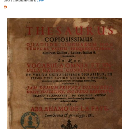
Notice
anthonominalie
n°
2349
.
📷