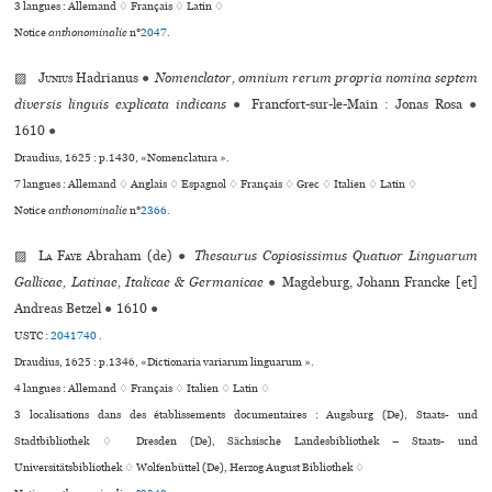
3 langues :
Allemand ♢
Français ♢
Latin ♢
Notice
anthonominalie
n°
2047
.
▨
Junius
Hadrianus
●
Nomenclator, omnium rerum propria nomina septem
diversis linguis explicata indicans
●
Francfort-sur-le-Main : Jonas Rosa
●
1610
●
Draudius, 1625 : p.1430, «Nomenclatura ».
7 langues :
Allemand ♢
Anglais ♢
Espagnol ♢
Français ♢
Grec ♢
Italien ♢
Latin ♢
Notice
anthonominalie
n°
2366
.
▨
La Faye
Abraham (de)
●
Thesaurus Copiosissimus Quatuor Linguarum
Gallicae, Latinae, Italicae & Germanicae
●
Magdeburg, Johann Francke [et]
Andreas Betzel
●
1610
●
USTC :
2041740
.
Draudius, 1625 : p.1346, «Dictionaria variarum linguarum ».
4 langues :
Allemand ♢
Français ♢
Italien ♢
Latin ♢
3 localisations dans des établissements documentaires : Augsburg (De), Staats- und
Stadtbibliothek ♢ Dresden (De), Sächsische Landesbibliothek – Staats- und
Universitätsbibliothek ♢ Wolfenbüttel (De), Herzog August Bibliothek ♢