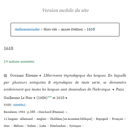
Anthonominalie
1610
>
Mots-clés
>
Année d’édition
>
1610
14 notices associées
▨
Guichard
Étienne
●
L’Harmonie étymologique des langues. En laquelle
par plusieurs antiquitez & etymologies de toute sorte, se demonstre
evidemment que toutes les langues sont descendues de l’hebraïque.
●
Paris :
BnF
Guillaume Le Noir
●
(1606)
et 1610
●
USTC :
6000862
.
Beaulieux, 1904 : p.388 , «Guichard (Étienne). ».
11 langues :
Allemand ♢
Anglais ♢
Chaldéen [ou Araméen biblique] ♢
Espagnol ♢
Français ♢
Grec ♢
Hébreu ♢
Italien ♢
Latin ♢
Néerlandais ♢
Syriaque ♢