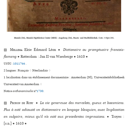
Munich (De), Munich DigitiZation Center (MDZ) : Augsburg (De), Staats- und Stadtbibliothek. Cote : 4 Spw 241.
▨
Mellema
Elcie Édouard Léon
●
Dictionaire ou promptuaire francois-
flameng
●
Rotterdam : Jan II van Waesberge
●
1610
●
USTC :
1011766
.
2 langues :
Français ♢
Néerlandais ♢
1 localisation dans un établissement documentaire : Amsterdam (Nl), Universiteitsbibliotheek
Universiteit van Amsterdam ♢
Notice
anthonominalie
n°
1730
.
▨
Pechon de Ruby
●
La vie genereuse des mercelots, gueux et boesmiens.
Plus à esté adiousté vn dictionnaire en langage blesquien, auec l’explication
en vulgaire, mieux qu’il n’a esté aux precedentes impressions.
●
Troyes :
[s.n.]
●
1610
●