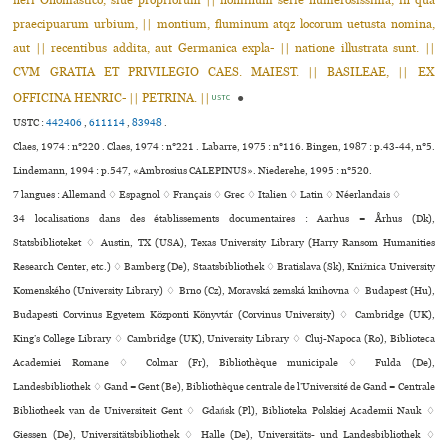
neri Onomastico, siue pro­prio­rum || nomi­num serie nume­ro­sis­sima, in qua
prae­ci­pua­rum urbium, || mon­tium, flu­mi­num atqz loco­rum uetusta nomina,
aut || recen­ti­bus addita, aut Germanica expla- || natione illus­trata sunt. ||
CVM GRATIA ET PRIVILEGIO CAES. MAIEST. || BASILEAE, || EX
OFFICINA HENRIC- || PETRINA. ||
●
USTC
USTC :
442406
,
611114
,
83948
.
Claes, 1974 : n°220 . Claes, 1974 : n°221 . Labarre, 1975 : n°116. Bingen, 1987 : p.43-44, n°5.
Lindemann, 1994 : p.547, «Ambrosius CALEPINUS». Niederehe, 1995 : n°520.
7 langues :
Allemand ♢
Espagnol ♢
Français ♢
Grec ♢
Italien ♢
Latin ♢
Néerlandais ♢
34 localisations dans des établissements documentaires : Aarhus = Århus (Dk),
Statsbiblioteket ♢ Austin, TX (USA), Texas University Library (Harry Ransom Humanities
Research Center, etc.) ♢ Bamberg (De), Staatsbibliothek ♢ Bratislava (Sk), Knižnica University
Komenského (University Library) ♢ Brno (Cz), Moravská zemská kni­hovna ♢ Budapest (Hu),
Budapesti Corvinus Egyetem Központi Könyvtár (Corvinus University) ♢ Cambridge (UK),
King’s College Library ♢ Cambridge (UK), University Library ♢ Cluj-Napoca (Ro), Biblioteca
Academiei Romane ♢ Colmar (Fr), Bibliothèque muni­ci­pale ♢ Fulda (De),
Landesbibliothek ♢ Gand = Gent (Be), Bibliothèque centrale de l’Université de Gand = Centrale
Bibliotheek van de Universiteit Gent ♢ Gdańsk (Pl), Biblioteka Polskiej Academii Nauk ♢
Giessen (De), Universitätsbibliothek ♢ Halle (De), Universitäts- und Landesbibliothek ♢