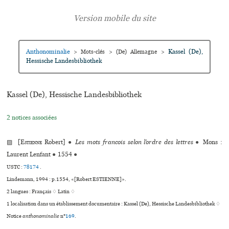
Anthonominalie
Kassel (De),
>
Mots-clés
>
(De) Allemagne
>
Hessische Landesbibliothek
Kassel (De), Hessische Landesbibliothek
2 notices associées
▨ [
Estienne
Robert]
●
Les mots francois selon l’ordre des lettres
●
Mons :
Laurent Lenfant
●
1554
●
USTC :
78174
.
Lindemann, 1994 : p.1554, «[Robert ESTIENNE]».
2 langues :
Français ♢
Latin ♢
1 localisation dans un établissement documentaire : Kassel (De), Hessische Landesbibliothek ♢
Notice
anthonominalie
n°
169
.