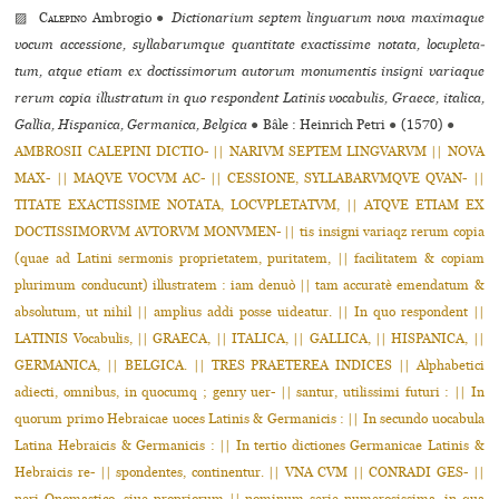
▨
Calepino
Ambrogio
●
Dictionarium septem lin­gua­rum nova maxi­ma­que
vocum acces­sione, syl­la­ba­rum­que quan­ti­tate exac­tis­sime notata, locu­ple­ta­
tum, atque etiam ex doc­tis­si­mo­rum auto­rum monu­men­tis insi­gni varia­que
rerum copia illus­tra­tum in quo res­pon­dent Latinis voca­bu­lis, Graece, ita­lica,
Gallia, Hispanica, Germanica, Belgica
●
Bâle : Heinrich Petri
●
(1570)
●
AMBROSII CALEPINI DICTIO- || NARIVM SEPTEM LINGVARVM || NOVA
MAX- || MAQVE VOCVM AC- || CESSIONE, SYLLABARVMQVE QVAN- ||
TITATE EXACTISSIME NOTATA, LOCVPLETATVM, || ATQVE ETIAM EX
DOCTISSIMORVM AVTORVM MONVMEN- || tis insi­gni variaqz rerum copia
(quae ad Latini ser­mo­nis pro­prie­ta­tem, puri­ta­tem, || faci­li­ta­tem & copiam
plu­ri­mum condu­cunt) illus­tra­tem : iam denuò || tam accu­ratè emen­da­tum &
abso­lu­tum, ut nihil || amplius addi posse uidea­tur. || In quo res­pon­dent ||
LATINIS Vocabulis, || GRAECA, || ITALICA, || GALLICA, || HISPANICA, ||
GERMANICA, || BELGICA. || TRES PRAETEREA INDICES || Alphabetici
adiecti, omni­bus, in quo­cumq ; genry uer- || santur, uti­lis­simi futuri : || In
quorum primo Hebraicae uoces Latinis & Germanicis : || In secundo uoca­bula
Latina Hebraicis & Germanicis : || In tertio dic­tio­nes Germanicae Latinis &
Hebraicis re- || spon­den­tes, conti­nen­tur. || VNA CVM || CONRADI GES- ||