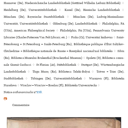
Hannover (De), Niedersächsische Landesbibliothek (Gottfried Wilhelm Leibniz Bibliothek) ♢
Heidelberg (De), Universitätsbibliothek ♢ Kassel (De), Hessische Landesbibliothek ♢
München (De), Bayerische Staatsbibliothek ♢ München (De), Ludwig-Maximilians-
Universität, Universitätsbibliothek ♢ Oldenburg (De), Landesbibliothek ♢ Philadelphia, PA
(USA), American Philosophical Society ♢ Philadelphia, PA (USA), Pennsylvania University
Libraries (Charles Patterson Van Pelt Library, etc.) ♢ Praha (Cz), Universitní kni­hovna ♢ Saint-
Pétersbourg = St Petersburg = Sankt-Peterburg (Ru), Bibliothèque publique d’État Saltykov-
Chtchedrine = Bibliothèque nationale de Russie = Rossijskaâ nacionalʹnaâ biblioteka ♢ Sibiu
(Ro), Biblioteca Muzeului Brukenthal (Bruckenthal Museum) ♢ Spoleto (It), Biblioteca comu­
nale Giosuè Carducci ♢ St Florian (At), Stiftsbibliothek ♢ Stuttgart (De), Württembergische
Landesbibliothek ♢ Tîrgu Mureş (Ro), Biblioteca Teleki-Bolyai ♢ Trèves = Trier (De),
Stadtbibliothek ♢ Tübingen (De), Universitätsbibliothek ♢ Warszawa (Pl), Biblioteka
Narodowa ♢ Wroclaw = Wrocław = Breslau (Pl), Biblioteka Uniwersytecka ♢
Notice
anthonominalie
n°
358
.
📷
Commentaire