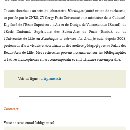
Éric Plancke,
Vertige : Liste des dictionnaires consultés et matériaux lexicographiques
, École des Beaux-Arts de Denain, 2019, détail.
Je suis chercheur au sein du laboratoire
Héritages
(unité mixte de recherche,
co-portée par le CNRS, CY Cergy Paris Université et le ministère de la Culture).
Diplômé de l’École Supérieure d’Art et de Design de Valenciennes (Ensad), de
l’École Nationale Supérieure des Beaux-Arts de Paris (Ensba), et, de
l’Université de Lille en
Esthétique et sciences des Arts
, je suis, depuis 2008,
professeur d’arts visuels et coordinateur des ateliers pédagogiques au Palais des
Beaux-Arts de Lille. Mes recherches portent notamment sur les bibliographies
créatives francophones en art contemporain et en littérature contemporaine.
Voir en ligne :
ericplancke.fr
Contacter
Votre adresse email (obligatoire)