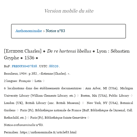
Anthonominalie
Notice n°83
>
[
Estienne
Charles]
●
De re hortensi libellus
●
Lyon : Sébastien
Gryphe
●
1536
●
BnF :
FRBNF30407838
.
USTC :
88520
.
Beaulieux, 1904 : p.382 , «Estienne (Charles). ».
2 langues :
Français ♢
Latin ♢
6 localisations dans des établissements documentaires : Ann Arbor, MI (USA), Michigan
University Library (William Clements Library, etc.) ♢ Boston, MA (USA), Public Library ♢
London (UK), British Library (anc. British Museum) ♢ New York, NY (USA), Botanical
Gardens ♢ Paris (Fr), Bibliothèque nationale de France (BnF, Bibliothèque de l’Arsenal, Coll.
Rothschild, etc.) ♢ Paris (Fr), Bibliothèque Sainte Geneviève ♢
Notice
anthonominalie
n°83.
Permalien : https://anthonominalie.fr/article83.html