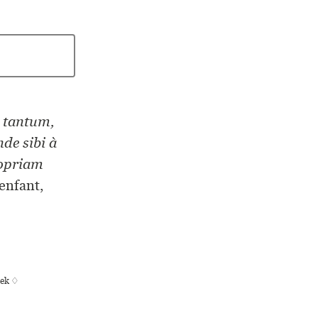
 tantum,
nde sibi à
o­priam
enfant,
hek ♢