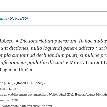
nalie
Notice n°829
>
obert]
●
Dictionariolum puerorum. In hoc nudae
sunt dic­tio­nes, nullo loquendi genere adie­cto : ut i
xem­pla sumant ad decli­nan­dum pueri, simul­q́ue pr
­fi­ca­tio­nem pau­la­tim dis­cant
●
Mons : Laurent L
thagen
●
1554
●
 : p.569 , «[Robert ESTIENNE] ».
çais ♢
Latin ♢
ans un établissement documentaire : Wolfenbüttel (De), Herzog August Bibliot
inalie
n°829.
s://anthonominalie.fr/article829.html