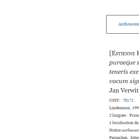
Anthonomi
[
Estienne
R
purae­q́ue 
tene­ris e
vocum signi
Jan Verwi
USTC :
78172
.
Lindemann, 1994
2 langues :
Fran
1 localisation d
Notice
anthonom
Permalien : http